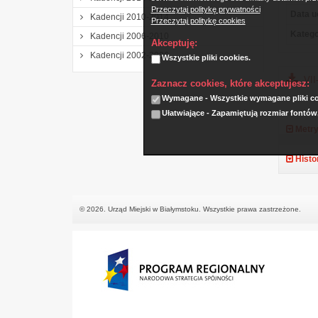
Przeczytaj politykę prywatności
Data u
Kadencji 2010-2014
Przeczytaj politykę cookies
Katego
Kadencji 2006-2010
Akceptuję:
Kadencji 2002-2006
Wszystkie pliki cookies.
VII
Zaznacz cookies, które akceptujesz:
Wymagane - Wszystkie wymagane pliki coo
Ułatwiające - Zapamiętują rozmiar fontów
Metry
Histo
© 2026. Urząd Miejski w Białymstoku. Wszystkie prawa zastrzeżone.