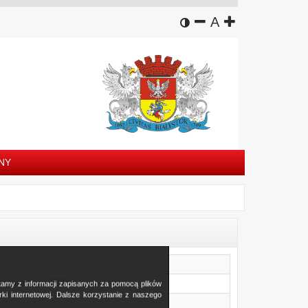
wersja kontrastowa
zmniejsz czcion
domyślny rozm
zwiększ czc
A
NY
łegostoku na 2024 rok
stamy z informacji zapisanych za pomocą plików
i internetowej. Dalsze korzystanie z naszego