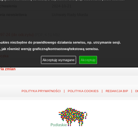
chwalenia
2024-10-21
ria newslettera
Uchwały Rady Miasta
-97-24 (do odczytu)
(PDF, 4.51 MB)
kies niezbędne do prawidłowego działania serwisu, np. utrzymanie sesji.
, jak również wersję graficzną/kontrastową/tekstową serwisu.
czka
Akceptuję wymagane
Akceptuję
ria zmian
POLITYKA PRYWATNOŚCI
POLITYKA COOKIES
REDAKCJA BIP
D