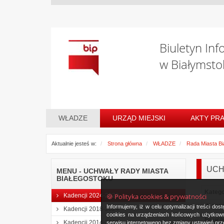
Biuletyn Inf
w Białymsto
WŁADZE
URZĄD MIEJSKI
AKTY PR
Aktualnie jesteś w:
Strona główna
WŁADZE
Rada Miasta Bi
UCHW
MENU - UCHWAŁY RADY MIASTA
BIAŁEGOSTOKU
Katego
🍪 Polityka cookies & prywatności
Kadencji 2024-2029
W spr
Informujemy, iż w celu optymalizacji treści d
Kadencji 2018-2024
cookies na urządzeniach końcowych użytkowni
Nr uch
Kadencji 2014-2018
serwisu internetowego bez zmiany ustawień prze