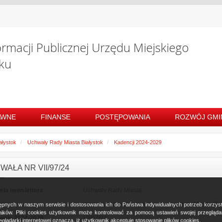
ormacji Publicznej Urzędu Miejskiego
ku
AWNE
FINANSE
POSTĘPOWANIA
ROZWÓJ GMI
ałystok
Uchwały Rady Miasta Białystok
Kadencji 2024-2029
AŁA NR VII/97/24
ria newslettera
Uchwały Rady Miasta
awie
zmieniająca uchwałę w sprawie budżetu Miasta Bia
ostępnych w naszym serwisie i dostosowania ich do Państwa indywidualnych potrzeb korzy
ków. Pliki cookies użytkownik może kontrolować za pomocą ustawień swojej przeglądark
wały 2024-2029
VII/97/24
glądarki internetowej oznacza, iż użytkownik akceptuje stosowanie plików cookies.