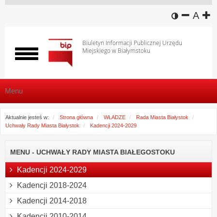
wersja k
zmniej
domy
z
A
Biuletyn Informacji Publicznej Urzędu
Miejskiego w Białymstoku
Włącz
menu
Menu
Aktualnie jesteś w:
Strona główna
WŁADZE
Rada Miasta Białystok
Uchwały Rady Miasta Białystok
Kadencji 2024-2029
MENU - UCHWAŁY RADY MIASTA BIAŁEGOSTOKU
Kadencji 2024-2029
Kadencji 2018-2024
Kadencji 2014-2018
Kadencji 2010-2014