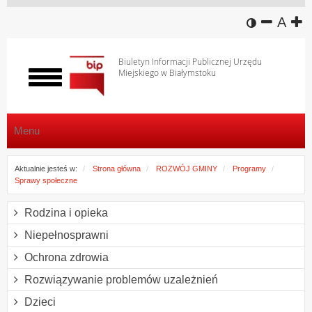
wersja k
zmniej
domy
z
A
Biuletyn Informacji Publicznej Urzędu
Miejskiego w Białymstoku
Włącz
menu
Menu
Aktualnie jesteś w:
Strona główna
ROZWÓJ GMINY
Programy
Sprawy społeczne
Rodzina i opieka
Niepełnosprawni
Ochrona zdrowia
Rozwiązywanie problemów uzależnień
Dzieci