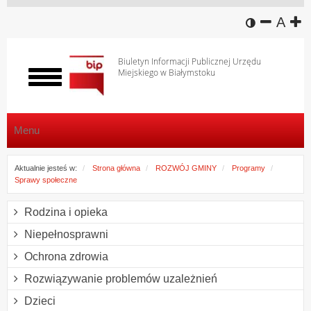
wersja k
zmniej
domy
z
A
Biuletyn Informacji Publicznej Urzędu
Miejskiego w Białymstoku
Włącz
menu
Menu
Aktualnie jesteś w:
Strona główna
ROZWÓJ GMINY
Programy
Sprawy społeczne
Rodzina i opieka
Niepełnosprawni
Ochrona zdrowia
Rozwiązywanie problemów uzależnień
Dzieci