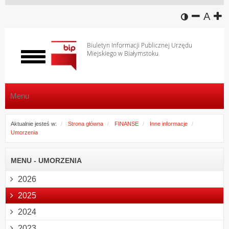
wersja k
zmniej
domy
z
A
Biuletyn Informacji Publicznej Urzędu
Miejskiego w Białymstoku
Włącz
menu
Menu
Aktualnie jesteś w:
Strona główna
FINANSE
Inne informacje
Umorzenia
MENU - UMORZENIA
2026
2025
2024
2023