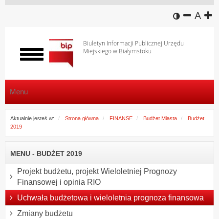
wersja k
zmniej
domy
z
A
Biuletyn Informacji Publicznej Urzędu
Miejskiego w Białymstoku
Włącz
menu
Menu
Aktualnie jesteś w:
Strona główna
FINANSE
Budżet Miasta
Budżet
2019
MENU - BUDŻET 2019
Projekt budżetu, projekt Wieloletniej Prognozy
Finansowej i opinia RIO
Uchwała budżetowa i wieloletnia prognoza finansowa
Zmiany budżetu