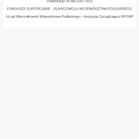
Podlaskiego na lata 2007-2013
FUNDUSZE EUROPEJSKIE - DLA ROZWOJU WOJEWÓDZTWA PODLASKIEGO
Urząd Marszałkowski Województwa Podlaskiego – Instytucja Zarządzająca RPOWP