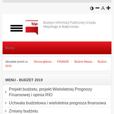
wersja k
zmniej
domy
z
A
Biuletyn Informacji Publicznej Urzędu
Miejskiego w Białymstoku
Włącz
menu
Menu
Aktualnie jesteś w:
Strona główna
FINANSE
Budżet Miasta
Budżet
2019
MENU - BUDŻET 2019
Projekt budżetu, projekt Wieloletniej Prognozy
Finansowej i opinia RIO
Uchwała budżetowa i wieloletnia prognoza finansowa
Zmiany budżetu