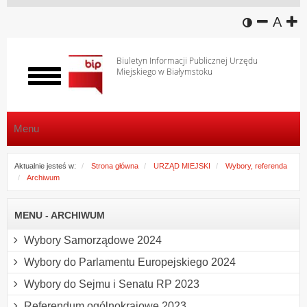
wersja k
zmniej
domy
z
A
Biuletyn Informacji Publicznej Urzędu
Miejskiego w Białymstoku
Włącz
menu
Menu
Aktualnie jesteś w:
Strona główna
URZĄD MIEJSKI
Wybory, referenda
Archiwum
MENU - ARCHIWUM
Wybory Samorządowe 2024
Wybory do Parlamentu Europejskiego 2024
Wybory do Sejmu i Senatu RP 2023
Referendum ogólnokrajowe 2023