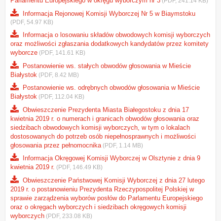
Parlamentu Europejskiego w okręgu wyborczym nr 3
(PDF, 241.14 KB)
Informacja Rejonowej Komisji Wyborczej Nr 5 w Biaymstoku
(PDF, 54.97 KB)
Informacja o losowaniu składów obwodowych komisji wyborczych
oraz możliwości zgłaszania dodatkowych kandydatów przez komitety
wyborcze
(PDF, 141.61 KB)
Postanowienie ws. stałych obwodów głosowania w Mieście
Białystok
(PDF, 8.42 MB)
Postanowienie ws. odrębnych obwodów głosowania w Mieście
Białystok
(PDF, 112.04 KB)
Obwieszczenie Prezydenta Miasta Białegostoku z dnia 17
kwietnia 2019 r. o numerach i granicach obwodów głosowania oraz
siedzibach obwodowych komisji wyborczych, w tym o lokalach
dostosowanych do potrzeb osób niepełnosprawnych i możliwości
głosowania przez pełnomocnika
(PDF, 1.14 MB)
Informacja Okręgowej Komisji Wyborczej w Olsztynie z dnia 9
kwietnia 2019 r.
(PDF, 146.49 KB)
Obwieszczenie Państwowej Komisji Wyborczej z dnia 27 lutego
2019 r. o postanowieniu Prezydenta Rzeczypospolitej Polskiej w
sprawie zarządzenia wyborów posłów do Parlamentu Europejskiego
oraz o okręgach wyborczych i siedzibach okręgowych komisji
wyborczych
(PDF, 233.08 KB)