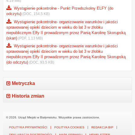
4.19 MB)
Wystąpienie pokontrolne - Punkt Przedszkolny ELFY (do
odczytu)
(DOC, 154.5 KB)
Wystąpienie pokontrolne- organizowanie warunków i jakości
sprawowanej opieki dzieciom w wieku do lat 3 w żłobku
niepublicznym Elfy II prowadzonym przez Panią Karolinę Skorupską
(skan)
(PDF, 1.13 MB)
Wystąpienie pokontrolne- organizowanie warunków i jakości
sprawowanej opieki dzieciom w wieku do lat 3 w żłobku
niepublicznym Elfy II prowadzonym przez Panią Karolinę Skorupską
(do odczytu)
(DOC, 93.5 KB)
Metryczka
Historia zmian
© 2026. Urząd Miejski w Białymstoku. Wszystkie prawa zastrzeżone.
POLITYKA PRYWATNOŚCI
POLITYKA COOKIES
REDAKCJA BIP
DEKLARACJA DOSTĘPNOŚCI
MAPA SERWISU
NEWSLETTER