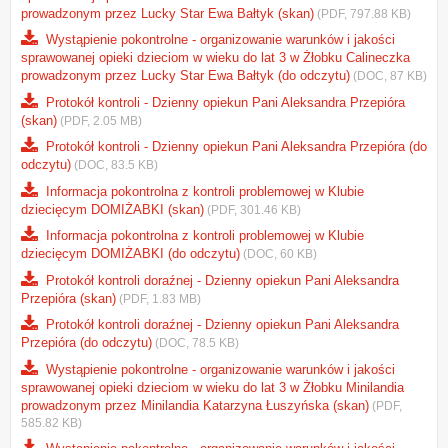
prowadzonym przez Lucky Star Ewa Bałtyk (skan)
(PDF, 797.88 KB)
Wystąpienie pokontrolne - organizowanie warunków i jakości
sprawowanej opieki dzieciom w wieku do lat 3 w Żłobku Calineczka
prowadzonym przez Lucky Star Ewa Bałtyk (do odczytu)
(DOC, 87 KB)
Protokół kontroli - Dzienny opiekun Pani Aleksandra Przepióra
(skan)
(PDF, 2.05 MB)
Protokół kontroli - Dzienny opiekun Pani Aleksandra Przepióra (do
odczytu)
(DOC, 83.5 KB)
Informacja pokontrolna z kontroli problemowej w Klubie
dziecięcym DOMIŻABKI (skan)
(PDF, 301.46 KB)
Informacja pokontrolna z kontroli problemowej w Klubie
dziecięcym DOMIŻABKI (do odczytu)
(DOC, 60 KB)
Protokół kontroli doraźnej - Dzienny opiekun Pani Aleksandra
Przepióra (skan)
(PDF, 1.83 MB)
Protokół kontroli doraźnej - Dzienny opiekun Pani Aleksandra
Przepióra (do odczytu)
(DOC, 78.5 KB)
Wystąpienie pokontrolne - organizowanie warunków i jakości
sprawowanej opieki dzieciom w wieku do lat 3 w Żłobku Minilandia
prowadzonym przez Minilandia Katarzyna Łuszyńska (skan)
(PDF,
585.82 KB)