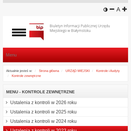
wersja k
zmniej
domy
z
A
Biuletyn Informacji Publicznej Urzędu
Miejskiego w Białymstoku
Włącz
menu
Menu
Aktualnie jesteś w:
Strona główna
URZĄD MIEJSKI
Kontrole i Audyty
Kontrole zewnętrzne
MENU - KONTROLE ZEWNĘTRZNE
Ustalenia z kontroli w 2026 roku
Ustalenia z kontroli w 2025 roku
Ustalenia z kontroli w 2024 roku
Ustalenia z kontroli w 2023 roku