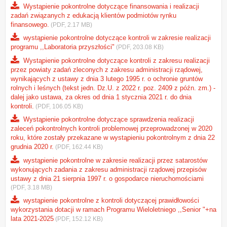
Wystąpienie pokontrolne dotyczące finansowania i realizacji
zadań związanych z edukacją klientów podmiotów rynku
finansowego.
(PDF, 2.17 MB)
wystąpienie pokontrolne dotyczące kontroli w zakresie realizacji
programu ,,Laboratoria przyszłości"
(PDF, 203.08 KB)
Wystąpienie pokontrolne dotyczące kontroli z zakresu realizacji
przez powiaty zadań zleconych z zakresu administracji rządowej,
wynikających z ustawy z dnia 3 lutego 1995 r. o ochronie gruntów
rolnych i leśnych (tekst jedn. Dz.U. z 2022 r. poz. 2409 z późn. zm.) -
dalej jako ustawa, za okres od dnia 1 stycznia 2021 r. do dnia
kontroli.
(PDF, 106.05 KB)
Wystąpienie pokontrolne dotyczące sprawdzenia realizacji
zaleceń pokontrolnych kontroli problemowej przeprowadzonej w 2020
roku, które zostały przekazane w wystąpieniu pokontrolnym z dnia 22
grudnia 2020 r.
(PDF, 162.44 KB)
wystąpienie pokontrolne w zakresie realizacji przez satarostów
wykonujących zadania z zakresu administracji rządowej przepisów
ustawy z dnia 21 sierpnia 1997 r. o gospodarce nieruchomościami
(PDF, 3.18 MB)
wystąpienie pokontrolne z kontroli dotyczącej prawidłowości
wykorzystania dotacji w ramach Programu Wieloletniego ,,Senior "+na
lata 2021-2025
(PDF, 152.12 KB)