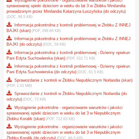
Wystąpienie pokontrolne - organizowanie warunków i jakości
sprawowanej opieki dzieciom w wieku do lat 3 w Żłobku Minilandia
prowadzonym przez Minilandia Katarzyna Łuszyńska (do odczytu)
(DOC, 86.5 KB)
Informacja pokontrolna z kontroli problemowej w Żłobku Z INNEJ
BAJKI (skan)
(PDF, 296.66 KB)
Informacja pokontrolna z kontroli problemowej w Żłobku Z INNEJ
BAJKI (do odczytu)
(DOC, 58 KB)
Informacja pokontrolna z kontroli problemowej - Dzienny opiekun
Pani Edyta Suchowierska (skan)
(PDF, 332.71 KB)
Informacja pokontrolna z kontroli problemowej - Dzienny opiekun
Pani Edyta Suchowierska (do odczytu)
(DOC, 61.5 KB)
Sprawozdanie z kontroli w Żłobku Niepublicznym Norlandia (skan)
(PDF, 1.02 MB)
Sprawozdanie z kontroli w Żłobku Niepublicznym Norlandia (do
odczytu)
(DOC, 72 KB)
Wystąpienie pokontrolne - organizowanie warunków i jakości
sprawowanej opieki dzieciom w wieku do lat 3 w Niepublicznym
Żłobku Koralik (skan)
(PDF, 712.63 KB)
Wystąpienie pokontrolne - organizowanie warunków i jakości
sprawowanej opieki dzieciom w wieku do lat 3 w Niepublicznym
Żłobku Koralik (do odczytu)
(DOC, 86.5 KB)