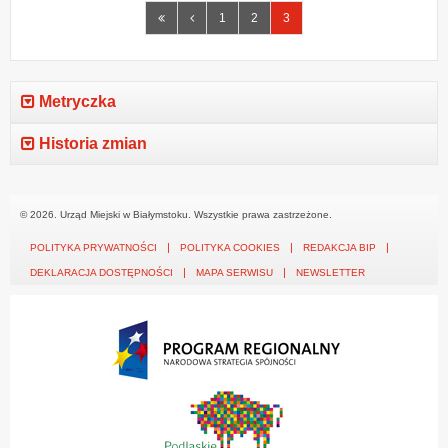
Pierwsza
Poprzednia
1
2
3
strona
strona
Metryczka
Historia zmian
© 2026. Urząd Miejski w Białymstoku. Wszystkie prawa zastrzeżone.
POLITYKA PRYWATNOŚCI
POLITYKA COOKIES
REDAKCJA BIP
DEKLARACJA DOSTĘPNOŚCI
MAPA SERWISU
NEWSLETTER