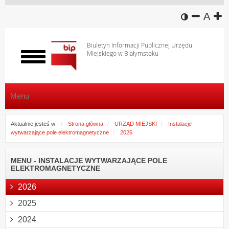
wersja k
zmniej
domy
z
A
Biuletyn Informacji Publicznej Urzędu
Miejskiego w Białymstoku
Włącz
menu
Menu
Aktualnie jesteś w:
Strona główna
URZĄD MIEJSKI
Instalacje
wytwarzające pole elektromagnetyczne
2026
MENU - INSTALACJE WYTWARZAJĄCE POLE
ELEKTROMAGNETYCZNE
2026
2025
2024