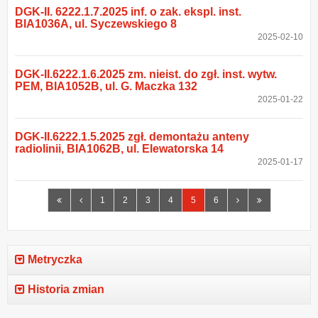
DGK-II. 6222.1.7.2025 inf. o zak. ekspl. inst.
BIA1036A, ul. Syczewskiego 8
2025-02-10
DGK-II.6222.1.6.2025 zm. nieist. do zgł. inst. wytw.
PEM, BIA1052B, ul. G. Maczka 132
2025-01-22
DGK-II.6222.1.5.2025 zgł. demontażu anteny
radiolinii, BIA1062B, ul. Elewatorska 14
2025-01-17
Pierwsza
Poprzednia
Następna
Ostatnia
1
2
3
4
5
6
strona
strona
strona
strona
Metryczka
Historia zmian