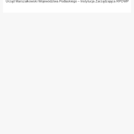
Urząd Marszałkowski Województwa Podlaskiego – Instytucja Zarządzająca RPOWP