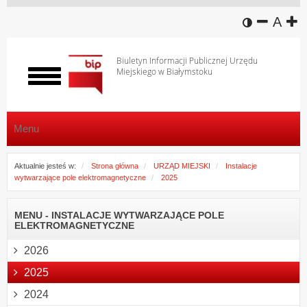
wersja k
zmniej
domy
z
A
Biuletyn Informacji Publicznej Urzędu
Miejskiego w Białymstoku
Włącz
menu
Menu
Aktualnie jesteś w:
Strona główna
URZĄD MIEJSKI
Instalacje
wytwarzające pole elektromagnetyczne
2025
MENU - INSTALACJE WYTWARZAJĄCE POLE
ELEKTROMAGNETYCZNE
2026
2025
2024