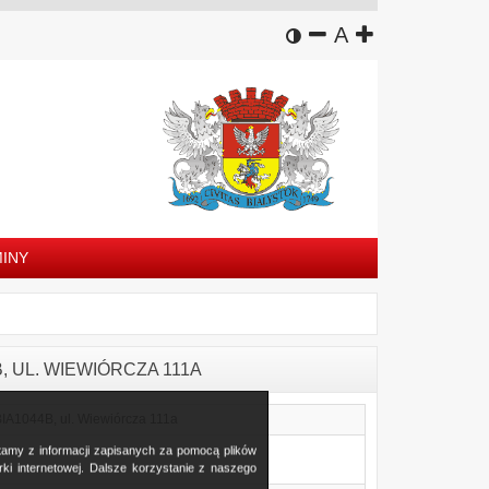
wersja kontrastowa
zmniejsz czcion
domyślny rozm
zwiększ czc
A
INY
4B, UL. WIEWIÓRCZA 111A
 BIA1044B, ul. Wiewiórcza 111a
stamy z informacji zapisanych za pomocą plików
i internetowej. Dalsze korzystanie z naszego