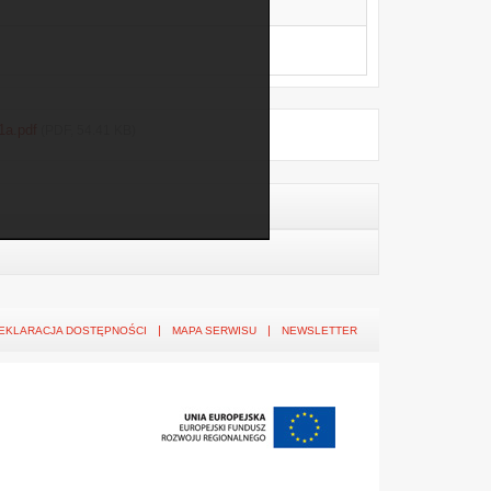
1a.pdf
(PDF, 54.41 KB)
EKLARACJA DOSTĘPNOŚCI
MAPA SERWISU
NEWSLETTER