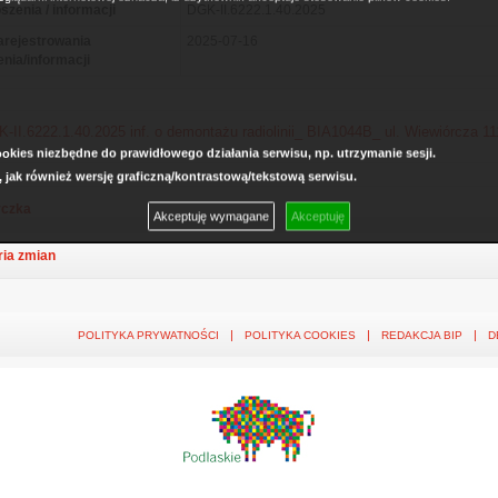
szenia / informacji
DGK-II.6222.1.40.2025
arejestrowania
2025-07-16
enia/informacji
-II.6222.1.40.2025 inf. o demontażu radiolinii_ BIA1044B_ ul. Wiewiórcza 11
kies niezbędne do prawidłowego działania serwisu, np. utrzymanie sesji.
, jak również wersję graficzną/kontrastową/tekstową serwisu.
czka
Akceptuję wymagane
Akceptuję
ria zmian
POLITYKA PRYWATNOŚCI
POLITYKA COOKIES
REDAKCJA BIP
D