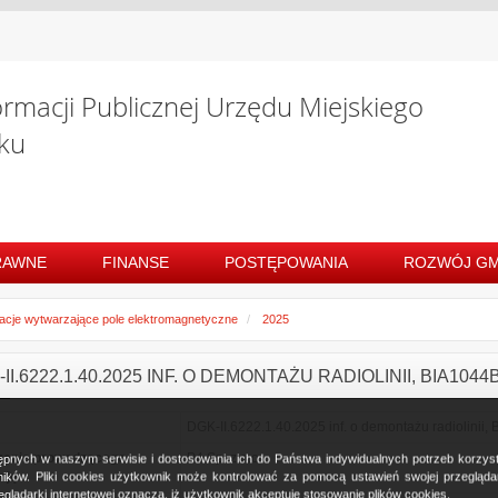
ormacji Publicznej Urzędu Miejskiego
ku
RAWNE
FINANSE
POSTĘPOWANIA
ROZWÓJ GM
lacje wytwarzające pole elektromagnetyczne
2025
II.6222.1.40.2025 INF. O DEMONTAŻU RADIOLINII, BIA104
DGK-II.6222.1.40.2025 inf. o demontażu radiolinii,
zenie prowadzącego
P4 Sp. z o.o.
ostępnych w naszym serwisie i dostosowania ich do Państwa indywidualnych potrzeb korzy
cję
ków. Pliki cookies użytkownik może kontrolować za pomocą ustawień swojej przeglądark
glądarki internetowej oznacza, iż użytkownik akceptuje stosowanie plików cookies.