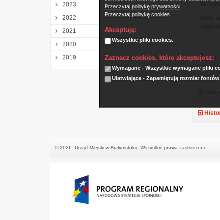
2023
Nr zgło
Przeczytaj politykę prywatności
Przeczytaj politykę cookies
2022
Data z
zgłosz
Akceptuję:
2021
Wszystkie pliki cookies.
2020
Zaznacz cookies, które akceptujesz:
2019
DGK
Wymagane - Wszystkie wymagane pliki coo
Ułatwiające - Zapamiętują rozmiar fontów
Metry
Histo
© 2026. Urząd Miejski w Białymstoku. Wszystkie prawa zastrzeżone.