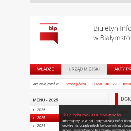
Biuletyn Inf
w Białymsto
WŁADZE
URZĄD MIEJSKI
AKTY P
Aktualnie jesteś w:
Strona główna
URZĄD MIEJSKI
Insta
DGK-
MENU - 2025
2026
Tytuł
🍪 Polityka cookies & prywatności
2025
Oznac
Informujemy, iż w celu optymalizacji treści d
instala
cookies na urządzeniach końcowych użytkowni
2024
serwisu internetowego bez zmiany ustawień prze