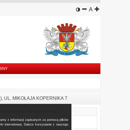
wersja kontrastowa
zmniejsz czcion
domyślny rozm
zwiększ czc
A
INY
N!), UL. MIKOŁAJA KOPERNIKA 7
10(96310N!), ul. Mikołaja Kopernika 7
stamy z informacji zapisanych za pomocą plików
i internetowej. Dalsze korzystanie z naszego