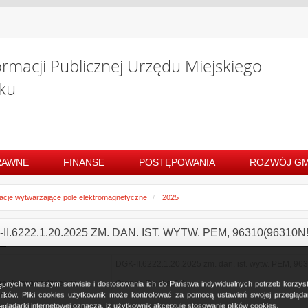
ormacji Publicznej Urzędu Miejskiego
ku
RAWNE
FINANSE
POSTĘPOWANIA
ROZWÓJ GM
lacje wytwarzające pole elektromagnetyczne
2025
II.6222.1.20.2025 ZM. DAN. IST. WYTW. PEM, 96310(96310
DGK-II.6222.1.20.2025 zm. dan. ist. wytw. PEM, 963
zenie prowadzącego
Orange Polska S.A.
ostępnych w naszym serwisie i dostosowania ich do Państwa indywidualnych potrzeb korzy
cję
ków. Pliki cookies użytkownik może kontrolować za pomocą ustawień swojej przeglądark
glądarki internetowej oznacza, iż użytkownik akceptuje stosowanie plików cookies.