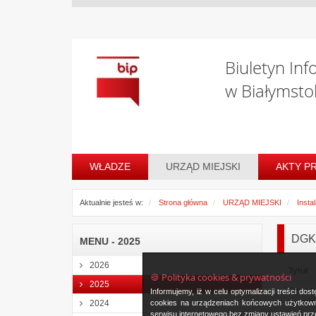
Biuletyn Inf
w Białymsto
WŁADZE
URZĄD MIEJSKI
AKTY P
Aktualnie jesteś w:
Strona główna
URZĄD MIEJSKI
Insta
DGK-
MENU - 2025
2026
Tytuł
🍪 Polityka cookies & prywatności
2025
Oznac
Informujemy, iż w celu optymalizacji treści d
instala
cookies na urządzeniach końcowych użytkowni
2024
serwisu internetowego bez zmiany ustawień prze