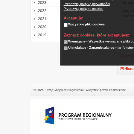
2023
Nr zgło
Przeczytaj politykę prywatności
Przeczytaj politykę cookies
2022
Data z
zgłosz
Akceptuję:
2021
Wszystkie pliki cookies.
2020
Zaznacz cookies, które akceptujesz:
2019
DGK
Wymagane - Wszystkie wymagane pliki coo
Ułatwiające - Zapamiętują rozmiar fontów
Metry
Histo
© 2026. Urząd Miejski w Białymstoku. Wszystkie prawa zastrzeżone.