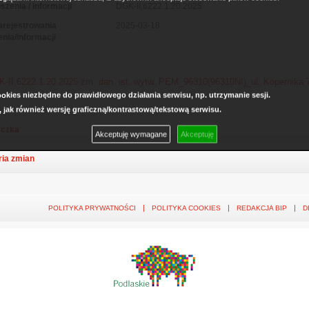
szenia / informacji
DGK-II.6222.1.20.2025
arejestrowania
2025-03-18
enia/informacji
-II.6222.1.20.2025 zm. dan. ist. wytw. PEM_96310(96310N!)_ul. Kopernika 
kies niezbędne do prawidłowego działania serwisu, np. utrzymanie sesji.
, jak również wersję graficzną/kontrastową/tekstową serwisu.
czka
Akceptuję wymagane
Akceptuję
ria zmian
POLITYKA PRYWATNOŚCI
POLITYKA COOKIES
REDAKCJA BIP
D