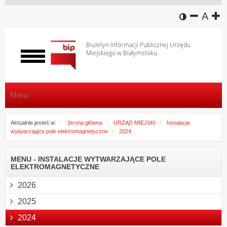
wersja k
zmniej
domy
z
A
Biuletyn Informacji Publicznej Urzędu
Miejskiego w Białymstoku
Włącz
menu
Menu
Aktualnie jesteś w:
Strona główna
URZĄD MIEJSKI
Instalacje
wytwarzające pole elektromagnetyczne
2024
MENU - INSTALACJE WYTWARZAJĄCE POLE
ELEKTROMAGNETYCZNE
2026
2025
2024