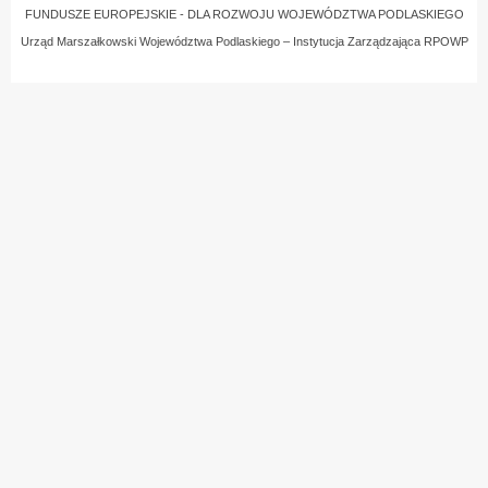
FUNDUSZE EUROPEJSKIE - DLA ROZWOJU WOJEWÓDZTWA PODLASKIEGO
Urząd Marszałkowski Województwa Podlaskiego – Instytucja Zarządzająca RPOWP