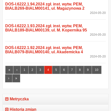
DOŚ-I.6222.1.94.2024 zgł. inst. wytw. PEM,
BIALB269-BIALM00141, ul. Magazynowa 2
2024-05-20
DOŚ-I.6222.1.93.2024 zgł. inst. wytw. PEM,
BIALB189-BIALM00139, ul. M. Kopernika 95
2024-05-20
DOŚ-I.6222.1.92.2024 zgł. inst. wytw. PEM,
BIALB079-BIALM00140, ul. Akademicka 4
2024-05-20
Pierwsza
Poprzednia
1
2
3
4
5
6
7
8
9
10
strona
strona
Następna
Ostatnia
strona
strona
Metryczka
Historia zmian