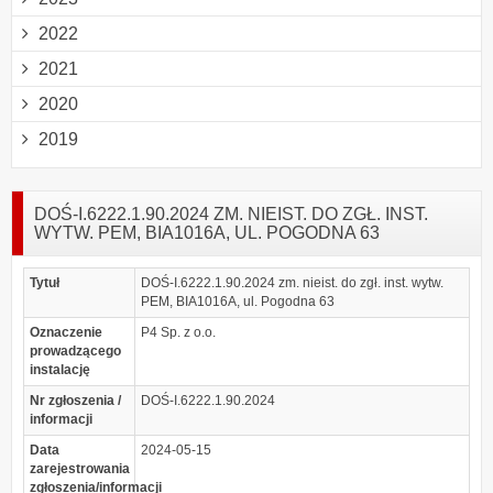
2022
2021
2020
2019
DOŚ-I.6222.1.90.2024 ZM. NIEIST. DO ZGŁ. INST.
WYTW. PEM, BIA1016A, UL. POGODNA 63
Tytuł
DOŚ-I.6222.1.90.2024 zm. nieist. do zgł. inst. wytw.
PEM, BIA1016A, ul. Pogodna 63
Oznaczenie
P4 Sp. z o.o.
prowadzącego
instalację
Nr zgłoszenia /
DOŚ-I.6222.1.90.2024
informacji
Data
2024-05-15
zarejestrowania
zgłoszenia/informacji