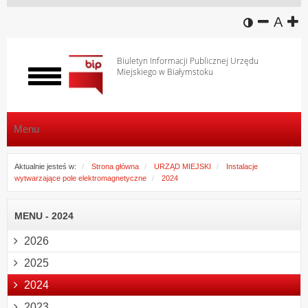
wersja k
zmniej
domy
z
A
Biuletyn Informacji Publicznej Urzędu
Miejskiego w Białymstoku
Włącz
menu
Menu
Aktualnie jesteś w:
Strona główna
URZĄD MIEJSKI
Instalacje
wytwarzające pole elektromagnetyczne
2024
MENU - 2024
2026
2025
2024
2023