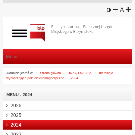
wersja k
zmniej
domy
z
A
Biuletyn Informacji Publicznej Urzędu
Miejskiego w Białymstoku
Włącz
menu
Menu
Aktualnie jesteś w:
Strona główna
URZĄD MIEJSKI
Instalacje
wytwarzające pole elektromagnetyczne
2024
MENU - 2024
2026
2025
2024
2023