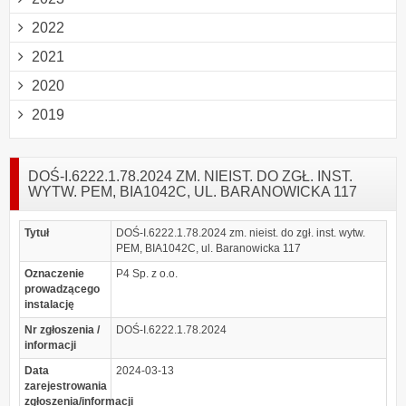
2022
2021
2020
2019
DOŚ-I.6222.1.78.2024 ZM. NIEIST. DO ZGŁ. INST.
WYTW. PEM, BIA1042C, UL. BARANOWICKA 117
Tytuł
DOŚ-I.6222.1.78.2024 zm. nieist. do zgł. inst. wytw.
PEM, BIA1042C, ul. Baranowicka 117
Oznaczenie
P4 Sp. z o.o.
prowadzącego
instalację
Nr zgłoszenia /
DOŚ-I.6222.1.78.2024
informacji
Data
2024-03-13
zarejestrowania
zgłoszenia/informacji