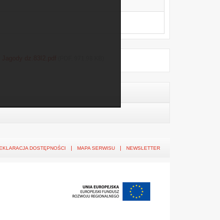
 Jagody dz.83I2.pdf
(PDF, 971.98 KB)
EKLARACJA DOSTĘPNOŚCI
MAPA SERWISU
NEWSLETTER