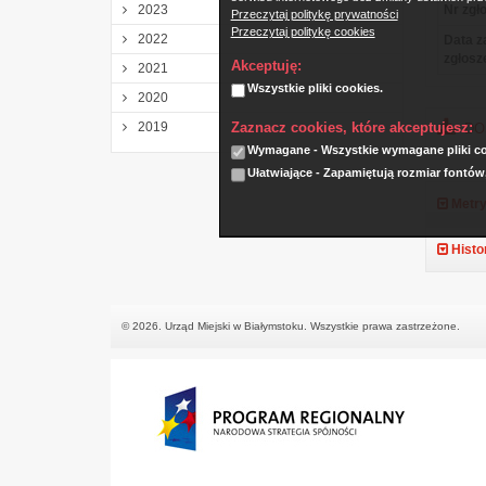
2023
Nr zgło
Przeczytaj politykę prywatności
Przeczytaj politykę cookies
2022
Data z
zgłosz
Akceptuję:
2021
Wszystkie pliki cookies.
2020
Zaznacz cookies, które akceptujesz:
2019
DOŚ
Wymagane - Wszystkie wymagane pliki coo
Ułatwiające - Zapamiętują rozmiar fontów
Metry
Histo
© 2026. Urząd Miejski w Białymstoku. Wszystkie prawa zastrzeżone.