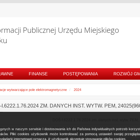
ormacji Publicznej Urzędu Miejskiego
ku
RAWNE
FINANSE
POSTĘPOWANIA
ROZWÓJ GM
lacje wytwarzające pole elektromagnetyczne
2024
I.6222.1.76.2024 ZM. DANYCH INST. WYTW. PEM, 24025(96
DOŚ-I.6222.1.76.2024 zm. danych inst. wytw. PEM, 
zenie prowadzącego
T-Mobile S.A.
ostępnych w naszym serwisie i dostosowania ich do Państwa indywidualnych potrzeb korzy
cję
ków. Pliki cookies użytkownik może kontrolować za pomocą ustawień swojej przeglądark
glądarki internetowej oznacza, iż użytkownik akceptuje stosowanie plików cookies.