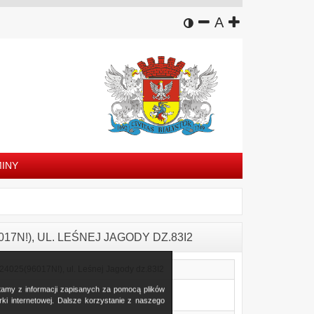
wersja kontrastowa
zmniejsz czcion
domyślny rozm
zwiększ czc
A
INY
017N!), UL. LEŚNEJ JAGODY DZ.83I2
24025(96017N!), ul. Leśnej Jagody dz.83I2
stamy z informacji zapisanych za pomocą plików
i internetowej. Dalsze korzystanie z naszego