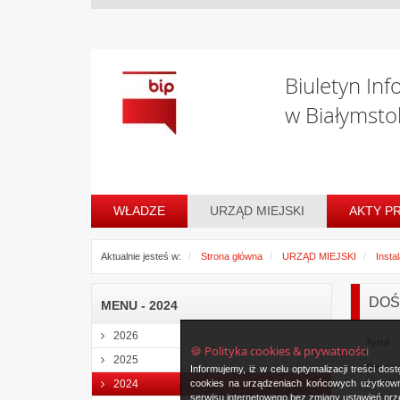
Biuletyn Inf
w Białymsto
WŁADZE
URZĄD MIEJSKI
AKTY P
Aktualnie jesteś w:
Strona główna
URZĄD MIEJSKI
Insta
DOŚ-
MENU - 2024
2026
Tytuł
🍪 Polityka cookies & prywatności
2025
Oznac
Informujemy, iż w celu optymalizacji treści d
instala
cookies na urządzeniach końcowych użytkowni
2024
serwisu internetowego bez zmiany ustawień prze