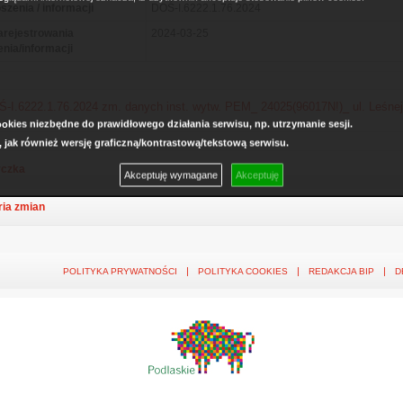
szenia / informacji
DOŚ-I.6222.1.76.2024
arejestrowania
2024-03-25
enia/informacji
-I.6222.1.76.2024 zm. danych inst. wytw. PEM_ 24025(96017N!)_ ul. Leśnej
kies niezbędne do prawidłowego działania serwisu, np. utrzymanie sesji.
, jak również wersję graficzną/kontrastową/tekstową serwisu.
czka
Akceptuję wymagane
Akceptuję
ria zmian
POLITYKA PRYWATNOŚCI
POLITYKA COOKIES
REDAKCJA BIP
D