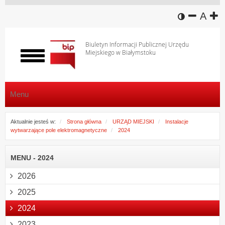
wersja k
zmniej
domy
z
A
Biuletyn Informacji Publicznej Urzędu
Miejskiego w Białymstoku
Włącz
menu
Menu
Aktualnie jesteś w:
Strona główna
URZĄD MIEJSKI
Instalacje
wytwarzające pole elektromagnetyczne
2024
MENU - 2024
2026
2025
2024
2023