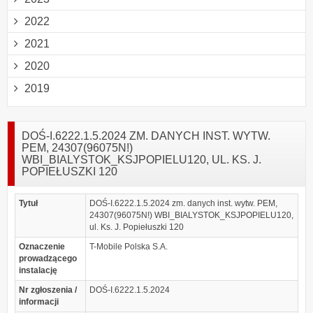
2022
2021
2020
2019
DOŚ-I.6222.1.5.2024 ZM. DANYCH INST. WYTW.
PEM, 24307(96075N!)
WBI_BIALYSTOK_KSJPOPIELU120, UL. KS. J.
POPIEŁUSZKI 120
Tytuł
DOŚ-I.6222.1.5.2024 zm. danych inst. wytw. PEM,
24307(96075N!) WBI_BIALYSTOK_KSJPOPIELU120,
ul. Ks. J. Popiełuszki 120
Oznaczenie
T-Mobile Polska S.A.
prowadzącego
instalację
Nr zgłoszenia /
DOŚ-I.6222.1.5.2024
informacji