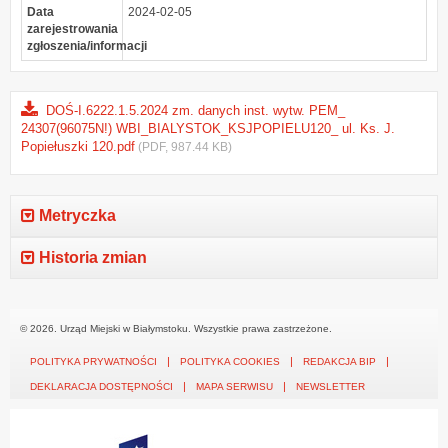
Data
2024-02-05
zarejestrowania
zgłoszenia/informacji
DOŚ-I.6222.1.5.2024 zm. danych inst. wytw. PEM_
24307(96075N!) WBI_BIALYSTOK_KSJPOPIELU120_ ul. Ks. J.
Popiełuszki 120.pdf
(PDF, 987.44 KB)
Metryczka
Historia zmian
© 2026. Urząd Miejski w Białymstoku. Wszystkie prawa zastrzeżone.
POLITYKA PRYWATNOŚCI
POLITYKA COOKIES
REDAKCJA BIP
DEKLARACJA DOSTĘPNOŚCI
MAPA SERWISU
NEWSLETTER