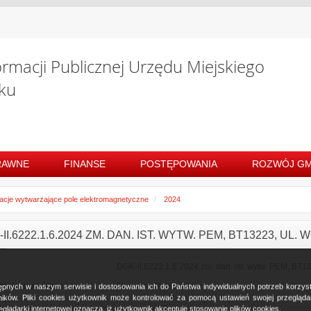
ormacji Publicznej Urzędu Miejskiego
ku
RAWNE
FINANSE
POSTĘPOWANIA
ROZWÓJ GM
lacje wytwarzające pole elektromagnetyczne
2024
II.6222.1.6.2024 ZM. DAN. IST. WYTW. PEM, BT13223, 
DGK-II.6222.1.6.2024 zm. dan. ist. wytw. PEM, BT1
zenie prowadzącego
Towerlink Poland Sp. z o.o.
ostępnych w naszym serwisie i dostosowania ich do Państwa indywidualnych potrzeb korzy
cję
ków. Pliki cookies użytkownik może kontrolować za pomocą ustawień swojej przeglądark
glądarki internetowej oznacza, iż użytkownik akceptuje stosowanie plików cookies.