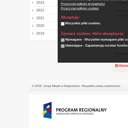
2023
Nr zgło
Przeczytaj politykę prywatności
Przeczytaj politykę cookies
2022
Data z
zgłosz
Akceptuję:
2021
Wszystkie pliki cookies.
2020
Zaznacz cookies, które akceptujesz:
2019
DGK
Wymagane - Wszystkie wymagane pliki coo
Ułatwiające - Zapamiętują rozmiar fontów
Metry
Histo
© 2026. Urząd Miejski w Białymstoku. Wszystkie prawa zastrzeżone.