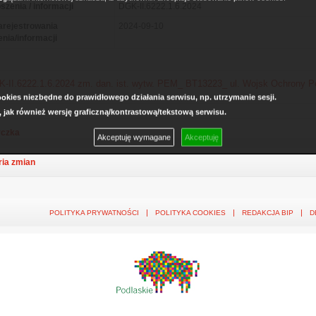
szenia / informacji
DGK-II.6222.1.6.2024
arejestrowania
2024-09-10
enia/informacji
-II.6222.1.6.2024 zm. dan. ist. wytw. PEM_ BT13223_ ul. Wojsk Ochrony P
kies niezbędne do prawidłowego działania serwisu, np. utrzymanie sesji.
, jak również wersję graficzną/kontrastową/tekstową serwisu.
czka
Akceptuję wymagane
Akceptuję
ria zmian
POLITYKA PRYWATNOŚCI
POLITYKA COOKIES
REDAKCJA BIP
D