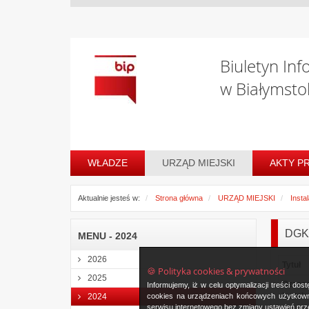
Biuletyn Inf
w Białymsto
WŁADZE
URZĄD MIEJSKI
AKTY P
Aktualnie jesteś w:
Strona główna
URZĄD MIEJSKI
Insta
DGK-
MENU - 2024
2026
Tytuł
🍪 Polityka cookies & prywatności
2025
Oznac
Informujemy, iż w celu optymalizacji treści d
instala
cookies na urządzeniach końcowych użytkowni
2024
serwisu internetowego bez zmiany ustawień prze