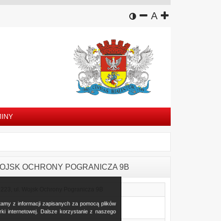
wersja kontrastowa
zmniejsz czcion
domyślny rozm
zwiększ czc
A
INY
UL. WOJSK OCHRONY POGRANICZA 9B
3223, ul. Wojsk Ochrony Pogranicza 9B
stamy z informacji zapisanych za pomocą plików
i internetowej. Dalsze korzystanie z naszego