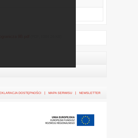
ogranicza 9B.pdf
(PDF, 1008.26 KB)
EKLARACJA DOSTĘPNOŚCI
MAPA SERWISU
NEWSLETTER