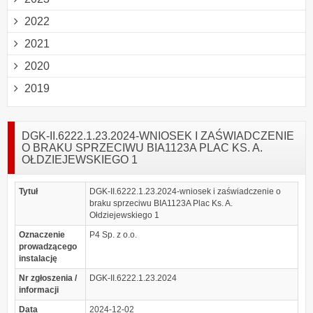
2022
2021
2020
2019
DGK-II.6222.1.23.2024-WNIOSEK I ZAŚWIADCZENIE
O BRAKU SPRZECIWU BIA1123A PLAC KS. A.
OŁDZIEJEWSKIEGO 1
Tytuł
DGK-II.6222.1.23.2024-wniosek i zaświadczenie o
braku sprzeciwu BIA1123A Plac Ks. A.
Ołdziejewskiego 1
Oznaczenie
P4 Sp. z o.o.
prowadzącego
instalację
Nr zgłoszenia /
DGK-II.6222.1.23.2024
informacji
Data
2024-12-02