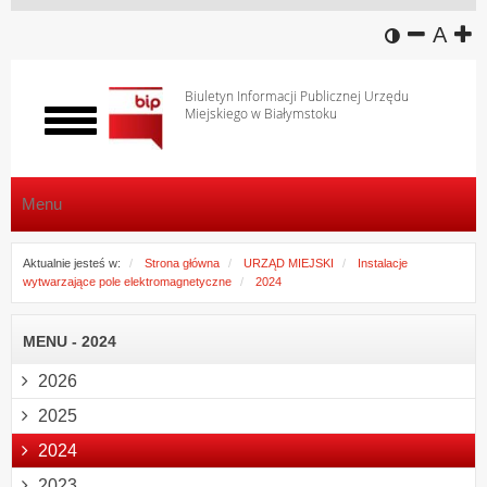
wersja k
zmniej
domy
z
A
Biuletyn Informacji Publicznej Urzędu
Miejskiego w Białymstoku
Włącz
menu
Menu
Aktualnie jesteś w:
Strona główna
URZĄD MIEJSKI
Instalacje
wytwarzające pole elektromagnetyczne
2024
MENU - 2024
2026
2025
2024
2023