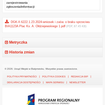
zarejestrowania
zgłoszenia/informacji
DGK-II.6222.1.23.2024-wniosek i zaśw. o braku sprzeciwu
BIA1123A Plac Ks. A. Ołdziejewskiego 1.pdf
(PDF, 87.45 KB)
Metryczka
Historia zmian
© 2026. Urząd Miejski w Białymstoku. Wszystkie prawa zastrzeżone.
POLITYKA PRYWATNOŚCI
POLITYKA COOKIES
REDAKCJA BIP
DEKLARACJA DOSTĘPNOŚCI
MAPA SERWISU
NEWSLETTER