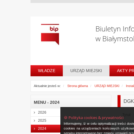
Biuletyn Inf
w Białymsto
WŁADZE
URZĄD MIEJSKI
AKTY P
Aktualnie jesteś w:
Strona główna
URZĄD MIEJSKI
Insta
DGK-
MENU - 2024
2026
Tytuł
🍪 Polityka cookies & prywatności
2025
Oznac
Informujemy, iż w celu optymalizacji treści d
instala
cookies na urządzeniach końcowych użytkowni
2024
serwisu internetowego bez zmiany ustawień prze