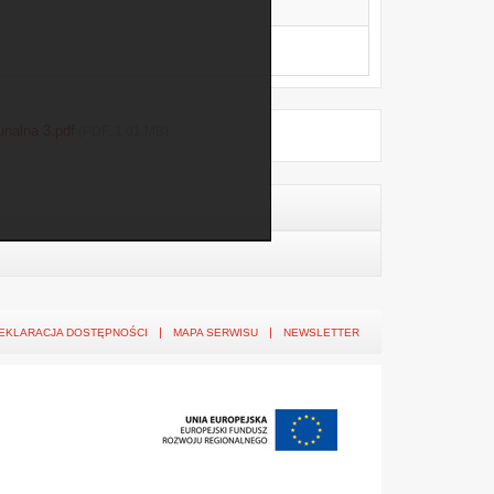
unalna 3.pdf
(PDF, 1.01 MB)
EKLARACJA DOSTĘPNOŚCI
MAPA SERWISU
NEWSLETTER