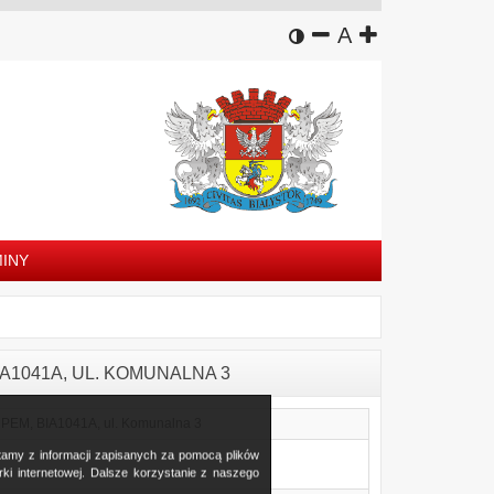
wersja kontrastowa
zmniejsz czcion
domyślny rozm
zwiększ czc
A
INY
 BIA1041A, UL. KOMUNALNA 3
tw. PEM, BIA1041A, ul. Komunalna 3
stamy z informacji zapisanych za pomocą plików
i internetowej. Dalsze korzystanie z naszego