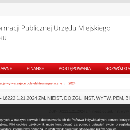
ormacji Publicznej Urzędu Miejskiego
ku
RAWNE
FINANSE
POSTĘPOWANIA
ROZWÓJ GM
lacje wytwarzające pole elektromagnetyczne
2024
II.6222.1.21.2024 ZM. NIEIST. DO ZGŁ. INST. WYTW. PEM,
DGK-II.6222.1.21.2024 zm. nieist. do zgł. inst. wy
zenie prowadzącego
P4 Sp. z o.o.
ostępnych w naszym serwisie i dostosowania ich do Państwa indywidualnych potrzeb korzy
cję
ków. Pliki cookies użytkownik może kontrolować za pomocą ustawień swojej przeglądark
glądarki internetowej oznacza, iż użytkownik akceptuje stosowanie plików cookies.