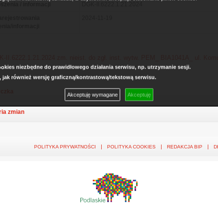
szenia / informacji
DGK-II.6222.1.21.2024
arejestrowania
2024-11-19
enia/informacji
-II.6222.1.21.2024 zm. nieist. do zgł. inst. wytw. PEM_ BIA1041A_ ul. Kom
kies niezbędne do prawidłowego działania serwisu, np. utrzymanie sesji.
, jak również wersję graficzną/kontrastową/tekstową serwisu.
czka
Akceptuję wymagane
Akceptuję
ria zmian
POLITYKA PRYWATNOŚCI
POLITYKA COOKIES
REDAKCJA BIP
D