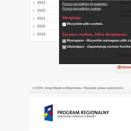
2023
Nr zgło
Przeczytaj politykę prywatności
Przeczytaj politykę cookies
2022
Data z
zgłosz
Akceptuję:
2021
Wszystkie pliki cookies.
2020
Zaznacz cookies, które akceptujesz:
2019
DGK
Wymagane - Wszystkie wymagane pliki coo
Ułatwiające - Zapamiętują rozmiar fontów
Metry
Histo
© 2026. Urząd Miejski w Białymstoku. Wszystkie prawa zastrzeżone.