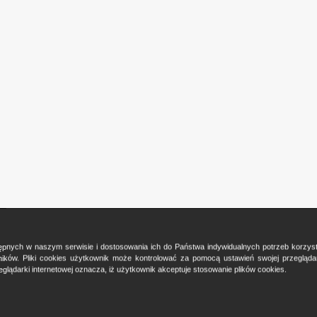
ostępnych w naszym serwisie i dostosowania ich do Państwa indywidualnych potrzeb korzy
ków. Pliki cookies użytkownik może kontrolować za pomocą ustawień swojej przeglądark
glądarki internetowej oznacza, iż użytkownik akceptuje stosowanie plików cookies.