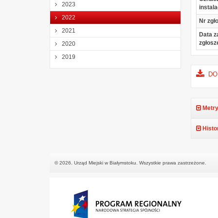
2023
instala
2022
Nr zgło
2021
Data z
zgłosz
2020
2019
DOŚ
Metry
Histo
© 2026. Urząd Miejski w Białymstoku. Wszystkie prawa zastrzeżone.