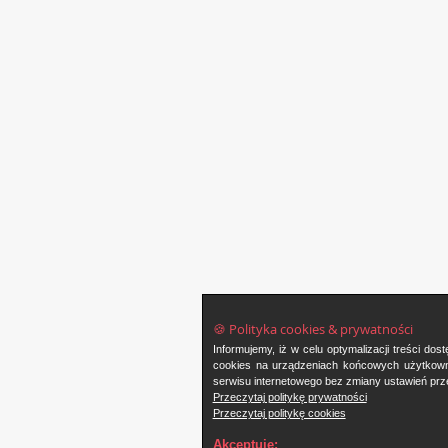
🍪 Polityka cookies & prywatności
Informujemy, iż w celu optymalizacji treści d
cookies na urządzeniach końcowych użytkowni
serwisu internetowego bez zmiany ustawień prze
Przeczytaj politykę prywatności
Przeczytaj politykę cookies
Akceptuję: