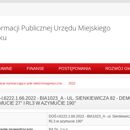
ormacji Publicznej Urzędu Miejskiego
ku
RAWNE
FINANSE
POSTĘPOWANIA
ROZWÓJ GM
lacje wytwarzające pole elektromagnetyczne
2022
I.6222.1.66.2022 - BIA1023_A - UL. SIENKIEWICZA 82 - D
UCIE 27° I RL3 W AZYMUCIE 190°
DOŚ-I.6222.1.66.2022 - BIA1023_A - ul. Sienkiewicz
RL3 w azymucie 190°
zenie prowadzącego
P4 Sp. z o.o.