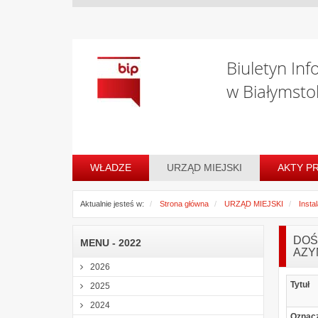
Biuletyn Inf
w Białymsto
WŁADZE
URZĄD MIEJSKI
AKTY P
Aktualnie jesteś w:
Strona główna
URZĄD MIEJSKI
Insta
DOŚ-
MENU - 2022
AZYM
2026
Tytuł
2025
2024
Oznac