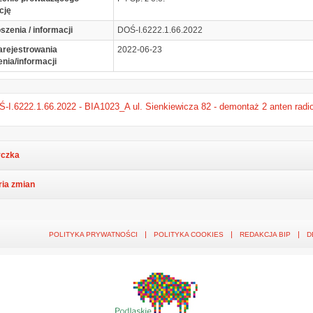
cję
szenia / informacji
DOŚ-I.6222.1.66.2022
arejestrowania
2022-06-23
enia/informacji
-I.6222.1.66.2022 - BIA1023_A ul. Sienkiewicza 82 - demontaż 2 anten radiol
czka
ria zmian
POLITYKA PRYWATNOŚCI
POLITYKA COOKIES
REDAKCJA BIP
D