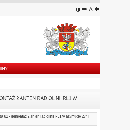
wersja kontrastowa
zmniejsz czcion
domyślny rozm
zwiększ czc
A
INY
EMONTAŻ 2 ANTEN RADIOLINII RL1 W
a 82 - demontaż 2 anten radiolinii RL1 w azymucie 27° i