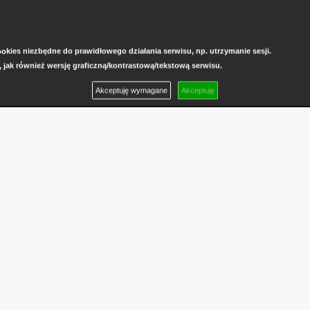
kies niezbędne do prawidłowego działania serwisu, np. utrzymanie sesji.
, jak również wersję graficzną/kontrastową/tekstową serwisu.
Akceptuję wymagane
Akceptuję