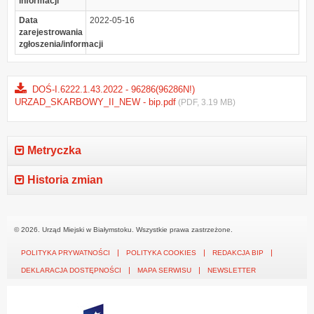
informacji
Data
2022-05-16
zarejestrowania
zgłoszenia/informacji
DOŚ-I.6222.1.43.2022 - 96286(96286N!)
URZAD_SKARBOWY_II_NEW - bip.pdf
(PDF, 3.19 MB)
Metryczka
Historia zmian
© 2026. Urząd Miejski w Białymstoku. Wszystkie prawa zastrzeżone.
POLITYKA PRYWATNOŚCI
POLITYKA COOKIES
REDAKCJA BIP
DEKLARACJA DOSTĘPNOŚCI
MAPA SERWISU
NEWSLETTER