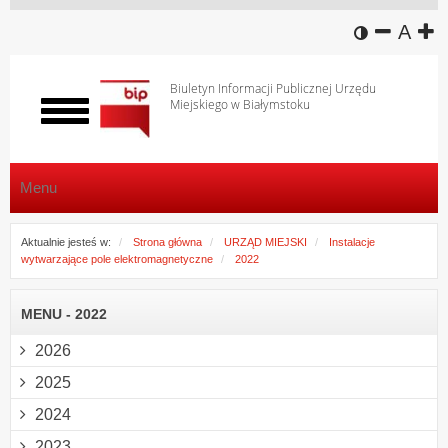
wersja k
zmniej
domy
z
A
Biuletyn Informacji Publicznej Urzędu
Miejskiego w Białymstoku
Włącz
menu
Menu
Aktualnie jesteś w:
Strona główna
URZĄD MIEJSKI
Instalacje
wytwarzające pole elektromagnetyczne
2022
MENU - 2022
2026
2025
2024
2023