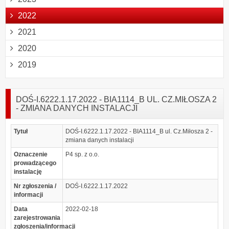
2022
2021
2020
2019
DOŚ-I.6222.1.17.2022 - BIA1114_B UL. CZ.MIŁOSZA 2
- ZMIANA DANYCH INSTALACJI
Tytuł
DOŚ-I.6222.1.17.2022 - BIA1114_B ul. Cz.Miłosza 2 -
zmiana danych instalacji
Oznaczenie
P4 sp. z o.o.
prowadzącego
instalację
Nr zgłoszenia /
DOŚ-I.6222.1.17.2022
informacji
Data
2022-02-18
zarejestrowania
zgłoszenia/informacji