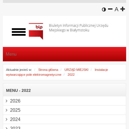
wersja k
zmniej
domy
z
A
Biuletyn Informacji Publicznej Urzędu
Miejskiego w Białymstoku
Włącz
menu
Menu
Aktualnie jesteś w:
Strona główna
URZĄD MIEJSKI
Instalacje
wytwarzające pole elektromagnetyczne
2022
MENU - 2022
2026
2025
2024
2023