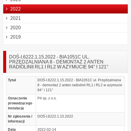
2022
2021
2020
2019
DOŚ-I.6222.1.15.2022 - BIA1051C UL.
PRZĘDZALNIANA 8 - DEMONTAŻ 2 ANTEN
RADIOLINII RL1 I RL2 W AZYMUCIE 94° I 121°
Tytuł
DOŚ-I.6222.1.15.2022 - BIA1051C ul. Przędzalniana
8 - demontaż 2 anten radiolinii RL1 i RL2 w azymucie
94° i 121°
Oznaczenie
P4 sp. z o.o.
prowadzącego
instalację
Nr zgłoszenia /
DOŚ-I.6222.1.15.2022
informacji
Data
2022-02-14