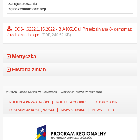
zarejestrowania
zgłoszenia/informacji
DOŚ-I.6222.1.15.2022 - BIA1051C ul.Przedzalniana 8- demontaż
2 radiolinii - bip.pdf
(PDF, 240.52 KB)
Metryczka
Historia zmian
© 2026. Urząd Miejski w Białymstoku. Wszystkie prawa zastrzeżone.
POLITYKA PRYWATNOŚCI
POLITYKA COOKIES
REDAKCJA BIP
DEKLARACJA DOSTĘPNOŚCI
MAPA SERWISU
NEWSLETTER