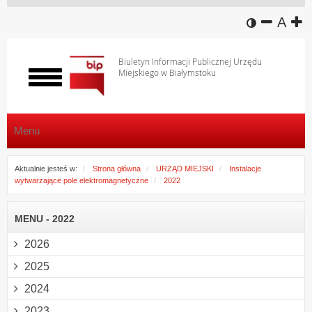
wersja k
zmniej
domy
z
A
Biuletyn Informacji Publicznej Urzędu
Miejskiego w Białymstoku
Włącz
menu
Menu
Aktualnie jesteś w:
Strona główna
URZĄD MIEJSKI
Instalacje
wytwarzające pole elektromagnetyczne
2022
MENU - 2022
2026
2025
2024
2023