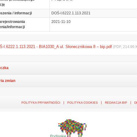
cję
szenia / informacji
DOŚ-I.6222.1.113.2021
arejestrowania
2021-11-10
enia/informacji
-I.6222.1.113.2021 - BIA1030_A ul. Słonecznikowa 8 – bip.pdf
(PDF, 214.96 
czka
ria zmian
POLITYKA PRYWATNOŚCI
POLITYKA COOKIES
REDAKCJA BIP
D