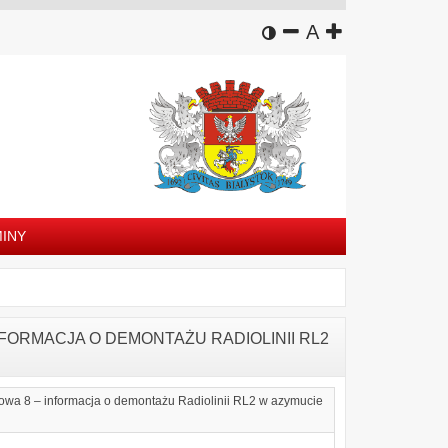
wersja kontrastowa
zmniejsz czcion
domyślny rozm
zwiększ czc
A
INY
 INFORMACJA O DEMONTAŻU RADIOLINII RL2
owa 8 – informacja o demontażu Radiolinii RL2 w azymucie