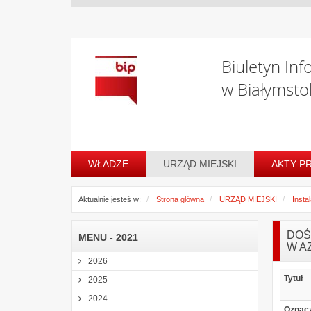
Biuletyn Inf
w Białymsto
WŁADZE
URZĄD MIEJSKI
AKTY P
Aktualnie jesteś w:
Strona główna
URZĄD MIEJSKI
Insta
DOŚ-
MENU - 2021
W A
2026
Tytuł
2025
2024
Oznac