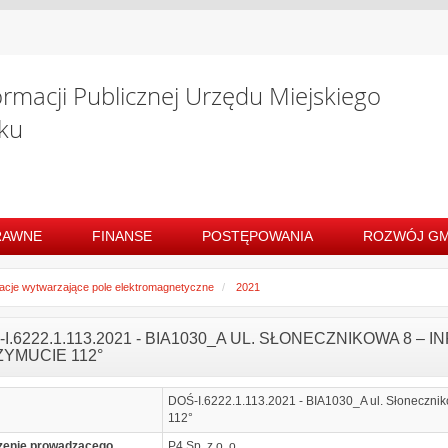
ormacji Publicznej Urzędu Miejskiego
ku
RAWNE
FINANSE
POSTĘPOWANIA
ROZWÓJ GM
lacje wytwarzające pole elektromagnetyczne
2021
I.6222.1.113.2021 - BIA1030_A UL. SŁONECZNIKOWA 8 –
ZYMUCIE 112°
DOŚ-I.6222.1.113.2021 - BIA1030_A ul. Słonecznik
112°
zenie prowadzącego
P4 Sp. z o. o.