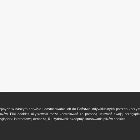
ostępnych w naszym serwisie i dostosowania ich do Państwa indywidualnych potrzeb korzy
ków. Pliki cookies użytkownik może kontrolować za pomocą ustawień swojej przeglądark
glądarki internetowej oznacza, iż użytkownik akceptuje stosowanie plików cookies.