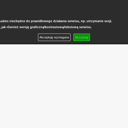
kies niezbędne do prawidłowego działania serwisu, np. utrzymanie sesji.
, jak również wersję graficzną/kontrastową/tekstową serwisu.
Akceptuję wymagane
Akceptuję