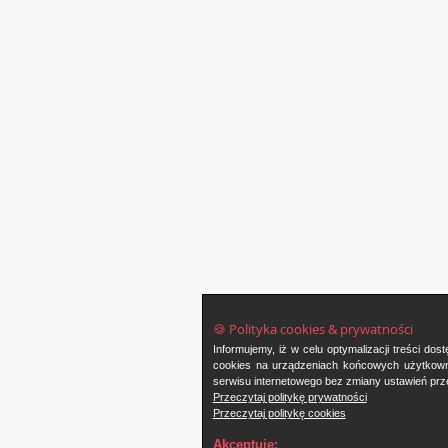
🍪 Polityka cookies & prywatności
Informujemy, iż w celu optymalizacji treści d
cookies na urządzeniach końcowych użytkowni
serwisu internetowego bez zmiany ustawień prze
Przeczytaj politykę prywatności
Przeczytaj politykę cookies
Akceptuję: