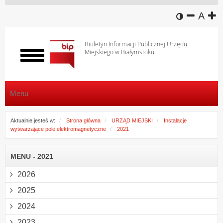
wersja k
zmniej
domy
z
A
Biuletyn Informacji Publicznej Urzędu
Miejskiego w Białymstoku
Włącz
menu
Menu
Aktualnie jesteś w:
Strona główna
URZĄD MIEJSKI
Instalacje
wytwarzające pole elektromagnetyczne
2021
MENU - 2021
2026
2025
2024
2023