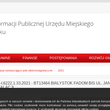
ormacji Publicznej Urzędu Miejskiego
ku
RAWNE
FINANSE
POSTĘPOWANIA
ROZWÓJ GM
lacje wytwarzające pole elektromagnetyczne
2021
I.6222.1.33.2021 - BT13464 BIALYSTOK FADOM BIS UL. JA
TALACJI
DOŚ-I.6222.1.33.2021 - BT13464 BIALYSTOK FADOM B
ostępnych w naszym serwisie i dostosowania ich do Państwa indywidualnych potrzeb korzy
zenie prowadzącego
Polkomtel Infrastruktura Sp. z o.o.
ków. Pliki cookies użytkownik może kontrolować za pomocą ustawień swojej przeglądark
glądarki internetowej oznacza, iż użytkownik akceptuje stosowanie plików cookies.
cję