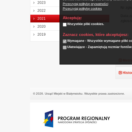
2023
Przeczytaj politykę prywatności
Nr zgło
Przeczytaj politykę cookies
2022
Data z
Akceptuję:
2021
zgłosz
Wszystkie pliki cookies.
2020
Zaznacz cookies, które akceptujesz:
2019
BT1
Wymagane - Wszystkie wymagane pliki coo
Ułatwiające - Zapamiętują rozmiar fontów
Metry
Histo
© 2026. Urząd Miejski w Białymstoku. Wszystkie prawa zastrzeżone.