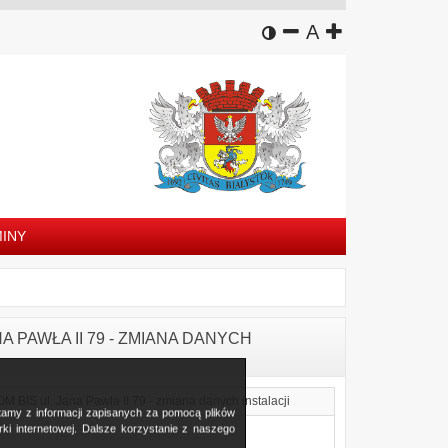
wersja kontrastowa
zmniejsz czcion
domyślny rozm
zwiększ czc
A
INY
NA PAWŁA II 79 - ZMIANA DANYCH
IS ul. Jana Pawła II 79 - zmiana danych instalacji
stamy z informacji zapisanych za pomocą plików
i internetowej. Dalsze korzystanie z naszego