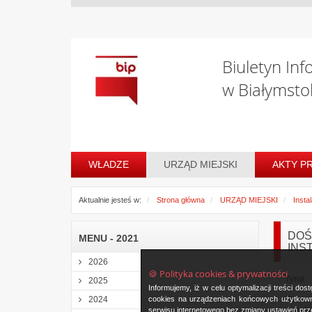
Biuletyn Inf
w Białymsto
WŁADZE
URZĄD MIEJSKI
AKTY P
Aktualnie jesteś w:
Strona główna
URZĄD MIEJSKI
Insta
DOŚ-
MENU - 2021
INS
2026
🍪 Polityka cookies & prywatności
Tytuł
2025
Informujemy, iż w celu optymalizacji treści d
Oznac
cookies na urządzeniach końcowych użytkowni
2024
serwisu internetowego bez zmiany ustawień prze
instala