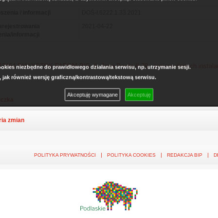
szenia / informacji
DOŚ-I.6222.1.33.2021
arejestrowania
2021-04-22
enia/informacji
3464 BIALYSTOK FADOM BIS ul. Jana Pawła II 79 - zmiana danych instalac
kies niezbędne do prawidłowego działania serwisu, np. utrzymanie sesji.
, jak również wersję graficzną/kontrastową/tekstową serwisu.
Akceptuję wymagane
Akceptuję
czka
ria zmian
POLITYKA PRYWATNOŚCI
POLITYKA COOKIES
REDAKCJA BIP
D