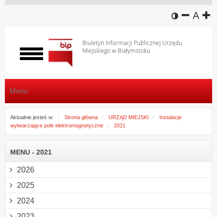
wersja k
zmniej
domy
z
A
Biuletyn Informacji Publicznej Urzędu
Miejskiego w Białymstoku
Włącz
menu
Menu
Aktualnie jesteś w:
Strona główna
URZĄD MIEJSKI
Instalacje
wytwarzające pole elektromagnetyczne
2021
MENU - 2021
2026
2025
2024
2023