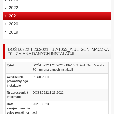
2022
2021
2020
2019
DOŚ-I.6222.1.23.2021 - BIA1053_A UL. GEN. MACZKA
70 - ZMIANA DANYCH INSTALACJI
Tytuł
DOŚ-I.6222.1.23.2021 - BIA1053_A ul. Gen. Maczka
70 - zmiana danych instalacji
Oznaczenie
P4 Sp. z o.o.
prowadzącego
instalację
Nr zgłoszenia /
DOŚ-I.6222.1.23.2021
informacji
Data
2021-03-23
zarejestrowania
zgłoszenia/informacji