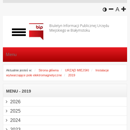
wersja k
zmniej
domy
z
A
Biuletyn Informacji Publicznej Urzędu
Miejskiego w Białymstoku
Włącz
menu
Menu
Aktualnie jesteś w:
Strona główna
URZĄD MIEJSKI
Instalacje
wytwarzające pole elektromagnetyczne
2019
MENU - 2019
2026
2025
2024
2023