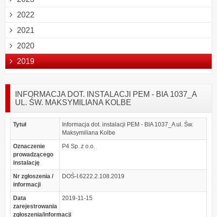
2022
2021
2020
2019
INFORMACJA DOT. INSTALACJI PEM - BIA 1037_A
UL. ŚW. MAKSYMILIANA KOLBE
Tytuł
Informacja dot. instalacji PEM - BIA 1037_A ul. Św.
Maksymiliana Kolbe
Oznaczenie
P4 Sp. z o.o.
prowadzącego
instalację
Nr zgłoszenia /
DOŚ-I.6222.2.108.2019
informacji
Data
2019-11-15
zarejestrowania
zgłoszenia/informacji