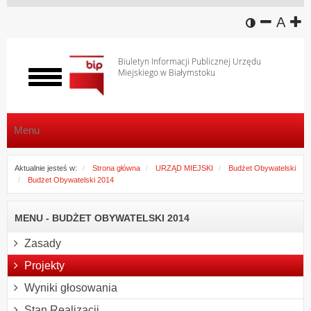
wersja k
zmniej
domy
z
A
Biuletyn Informacji Publicznej Urzędu
Miejskiego w Białymstoku
Włącz
menu
Menu
Aktualnie jesteś w:
Strona główna
URZĄD MIEJSKI
Budżet Obywatelski
Budżet Obywatelski 2014
MENU - BUDŻET OBYWATELSKI 2014
Zasady
Projekty
Wyniki głosowania
Stan Realizacji