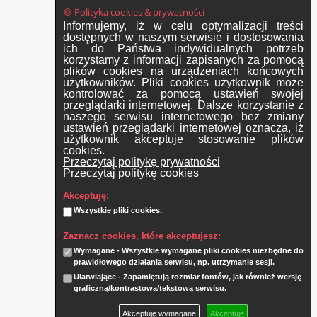
🍪 Polityka cookies & prywatności
Informujemy, iż w celu optymalizacji treści
dostępnych w naszym serwisie i dostosowania
ich do Państwa indywidualnych potrzeb
korzystamy z informacji zapisanych za pomocą
plików cookies na urządzeniach końcowych
użytkowników. Pliki cookies użytkownik może
kontrolować za pomocą ustawień swojej
przeglądarki internetowej. Dalsze korzystanie z
naszego serwisu internetowego bez zmiany
ustawień przeglądarki internetowej oznacza, iż
użytkownik akceptuje stosowanie plików
cookies.
Przeczytaj politykę prywatności
Przeczytaj politykę cookies
Akceptuję:
Wszystkie pliki cookies.
Zaznacz cookies, które akceptujesz:
Wymagane - Wszystkie wymagane pliki cookies niezbędne do
prawidłowego działania serwisu, np. utrzymanie sesji.
Ułatwiające - Zapamiętują rozmiar fontów, jak również wersję
graficzną/kontrastową/tekstową serwisu.
Akceptuję wymagane
Akceptuję