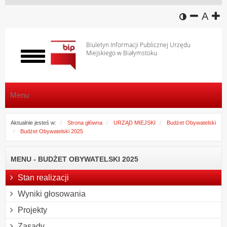
wersja k
zmniej
domy
z
A
Biuletyn Informacji Publicznej Urzędu
Miejskiego w Białymstoku
Włącz
menu
Menu
Aktualnie jesteś w:
Strona główna
URZĄD MIEJSKI
Budżet Obywatelski
Budżet Obywatelski 2025
MENU - BUDŻET OBYWATELSKI 2025
Stan realizacji
Wyniki głosowania
Projekty
Zasady