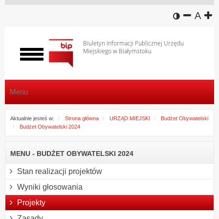
wersja k
zmniej
domy
z
A
Biuletyn Informacji Publicznej Urzędu
Miejskiego w Białymstoku
Włącz
menu
Menu
Aktualnie jesteś w:
Strona główna
URZĄD MIEJSKI
Budżet Obywatelski
Budżet Obywatelski 2024
MENU - BUDŻET OBYWATELSKI 2024
Stan realizacji projektów
Wyniki głosowania
Projekty
Zasady