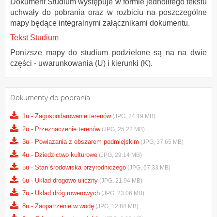
Dokument Studium występuje w formie jednolitego tekstu
uchwały do pobrania oraz w rozbiciu na poszczególne
mapy będące integralnymi załącznikami dokumentu.
Tekst Studium
Poniższe mapy do studium podzielone są na na dwie
części - uwarunkowania (U) i kierunki (K).
Dokumenty do pobrania
1u - Zagospodarowanie terenów
(JPG, 24.19 MB)
2u - Przeznaczenie terenów
(JPG, 25.22 MB)
3u - Powiązania z obszarem podmiejskim
(JPG, 37.65 MB)
4u - Dziedzictwo kulturowe
(JPG, 29.14 MB)
5u - Stan środowiska przyrodniczego
(JPG, 67.33 MB)
6u - Uklad drogowo-uliczny
(JPG, 21.94 MB)
7u - Uklad dróg rowerowych
(JPG, 23.06 MB)
8u - Zaopatrzenie w wodę
(JPG, 12.84 MB)