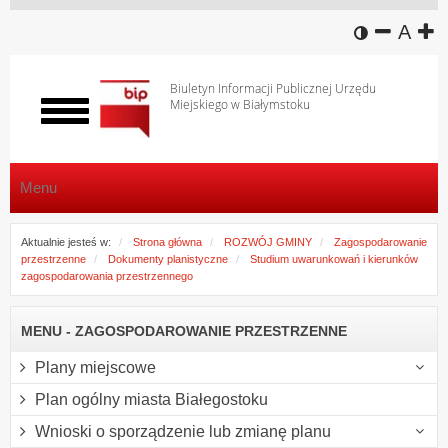
wersja k
zmniej
domy
z
A
Biuletyn Informacji Publicznej Urzędu
Miejskiego w Białymstoku
Włącz
menu
Menu
Aktualnie jesteś w:
Strona główna
ROZWÓJ GMINY
Zagospodarowanie
przestrzenne
Dokumenty planistyczne
Studium uwarunkowań i kierunków
zagospodarowania przestrzennego
MENU - ZAGOSPODAROWANIE PRZESTRZENNE
Plany miejscowe
Plan ogólny miasta Białegostoku
Wnioski o sporządzenie lub zmianę planu