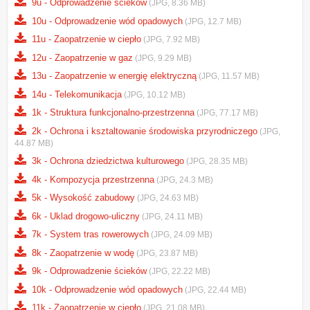
9u - Odprowadzenie scieków
(JPG, 8.36 MB)
10u - Odprowadzenie wód opadowych
(JPG, 12.7 MB)
11u - Zaopatrzenie w ciepło
(JPG, 7.92 MB)
12u - Zaopatrzenie w gaz
(JPG, 9.29 MB)
13u - Zaopatrzenie w energię elektryczną
(JPG, 11.57 MB)
14u - Telekomunikacja
(JPG, 10.12 MB)
1k - Struktura funkcjonalno-przestrzenna
(JPG, 77.17 MB)
2k - Ochrona i ksztaltowanie środowiska przyrodniczego
(JPG,
44.87 MB)
3k - Ochrona dziedzictwa kulturowego
(JPG, 28.35 MB)
4k - Kompozycja przestrzenna
(JPG, 24.3 MB)
5k - Wysokość zabudowy
(JPG, 24.63 MB)
6k - Uklad drogowo-uliczny
(JPG, 24.11 MB)
7k - System tras rowerowych
(JPG, 24.09 MB)
8k - Zaopatrzenie w wodę
(JPG, 23.87 MB)
9k - Odprowadzenie ścieków
(JPG, 22.22 MB)
10k - Odprowadzenie wód opadowych
(JPG, 22.44 MB)
11k - Zaopatrzenie w ciepło
(JPG, 21.08 MB)