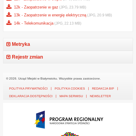
12k - Zaopatrzenie w gaz
(JPG, 23.79 MB)
13k - Zaopatrzenie w energię elektryczną
(JPG, 20.9 MB)
14k - Telekomunikacja
(JPG, 22.13 MB)
Metryka
Rejestr zmian
© 2026. Urząd Miejski w Białymstoku. Wszystkie prawa zastrzeżone.
POLITYKA PRYWATNOŚCI
POLITYKA COOKIES
REDAKCJA BIP
DEKLARACJA DOSTĘPNOŚCI
MAPA SERWISU
NEWSLETTER