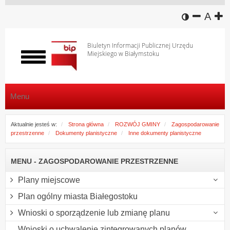
wersja k
zmniej
domy
z
A
Biuletyn Informacji Publicznej Urzędu
Miejskiego w Białymstoku
Włącz
menu
Menu
Aktualnie jesteś w:
Strona główna
ROZWÓJ GMINY
Zagospodarowanie
przestrzenne
Dokumenty planistyczne
Inne dokumenty planistyczne
MENU - ZAGOSPODAROWANIE PRZESTRZENNE
Plany miejscowe
Plan ogólny miasta Białegostoku
Wnioski o sporządzenie lub zmianę planu
Wnioski o uchwalenie zintegrowanych planów