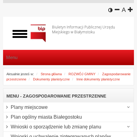
wersja k
zmniej
domy
z
A
Biuletyn Informacji Publicznej Urzędu
Miejskiego w Białymstoku
Włącz
menu
Menu
Aktualnie jesteś w:
Strona główna
ROZWÓJ GMINY
Zagospodarowanie
przestrzenne
Dokumenty planistyczne
Inne dokumenty planistyczne
MENU - ZAGOSPODAROWANIE PRZESTRZENNE
Plany miejscowe
Plan ogólny miasta Białegostoku
Wnioski o sporządzenie lub zmianę planu
Wnioski o uchwalenie zintegrowanych planów