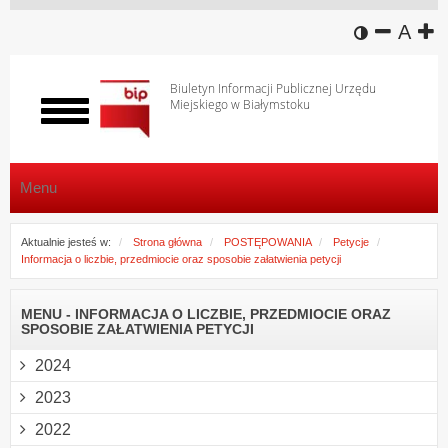
wersja k
zmniej
domy
z
A
Biuletyn Informacji Publicznej Urzędu
Miejskiego w Białymstoku
Włącz
menu
Menu
Aktualnie jesteś w:
Strona główna
POSTĘPOWANIA
Petycje
Informacja o liczbie, przedmiocie oraz sposobie załatwienia petycji
MENU - INFORMACJA O LICZBIE, PRZEDMIOCIE ORAZ
SPOSOBIE ZAŁATWIENIA PETYCJI
2024
2023
2022