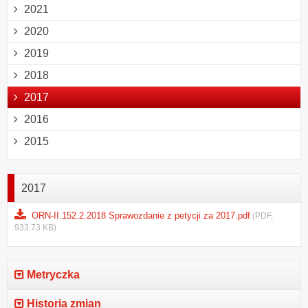
2021
2020
2019
2018
2017
2016
2015
2017
ORN-II.152.2.2018 Sprawozdanie z petycji za 2017.pdf
(PDF,
933.73 KB)
Metryczka
Historia zmian