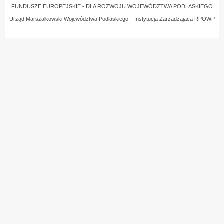
FUNDUSZE EUROPEJSKIE - DLA ROZWOJU WOJEWÓDZTWA PODLASKIEGO
Urząd Marszałkowski Województwa Podlaskiego – Instytucja Zarządzająca RPOWP