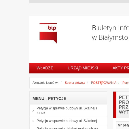
Biuletyn Inf
w Białymsto
WŁADZE
URZĄD MIEJSKI
AKTY P
Aktualnie jesteś w:
Strona główna
POSTĘPOWANIA
Pety
PET
MENU - PETYCJE
PRO
PRZ
Petycja w sprawie budowy ul. Skalnej i
WYT
Kluka
Petycja w sprawie budowy ul. Szkolnej
Nr pet
Petycja w sprawie działań mających na