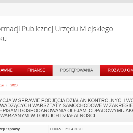
ormacji Publicznej Urzędu Miejskiego
ku
RAWNE
FINANSE
POSTĘPOWANIA
ROZWÓJ GM
cje
2020
YCJA W SPRAWIE PODJĘCIA DZIAŁAŃ KONTROLNYCH 
WADZĄCYCH WARSZTATY SAMOCHODOWE W ZAKRESIE 
EPISAMI GOSPODAROWANIA OLEJAMI ODPADOWYMI JAK
WARZANYMI W TOKU ICH DZIAŁALNOŚCI
ycji / sprawy
ORN-VII.152.4.2020