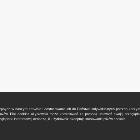
ostępnych w naszym serwisie i dostosowania ich do Państwa indywidualnych potrzeb korzy
ków. Pliki cookies użytkownik może kontrolować za pomocą ustawień swojej przeglądark
glądarki internetowej oznacza, iż użytkownik akceptuje stosowanie plików cookies.