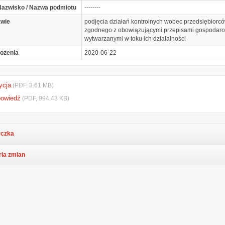
 Nazwisko / Nazwa podmiotu
--------
awie
podjęcia działań kontrolnych wobec przedsiębior
zgodnego z obowiązującymi przepisami gospodaro
wytwarzanymi w toku ich działalności
łożenia
2020-06-22
ycja
(PDF, 3.61 MB)
powiedź
(PDF, 994.43 KB)
czka
ria zmian