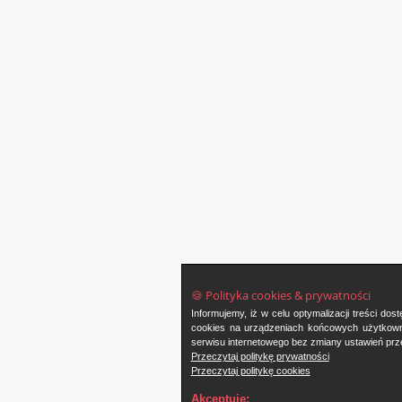
🍪 Polityka cookies & prywatności
Informujemy, iż w celu optymalizacji treści d
cookies na urządzeniach końcowych użytkowni
serwisu internetowego bez zmiany ustawień prze
Przeczytaj politykę prywatności
Przeczytaj politykę cookies
Akceptuję: