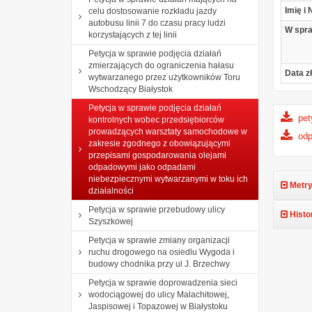
Imię i
celu dostosowanie rozkładu jazdy
autobusu linii 7 do czasu pracy ludzi
W spr
korzystających z tej linii
Petycja w sprawie podjęcia działań
zmierzających do ograniczenia hałasu
Data z
wytwarzanego przez użytkowników Toru
Wschodzący Białystok
Petycja w sprawie podjęcia działań
pet
kontrolnych wobec przedsiębiorców
prowadzących warsztaty samochodowe w
od
zakresie zgodnego z obowiązującymi
przepisami gospodarowania olejami
odpadowymi jako odpadami
niebezpiecznymi wytwarzanymi w toku ich
Metry
działalności
Petycja w sprawie przebudowy ulicy
Histo
Szyszkowej
Petycja w sprawie zmiany organizacji
ruchu drogowego na osiedlu Wygoda i
budowy chodnika przy ul J. Brzechwy
Petycja w sprawie doprowadzenia sieci
wodociągowej do ulicy Malachitowej,
Jaspisowej i Topazowej w Białystoku