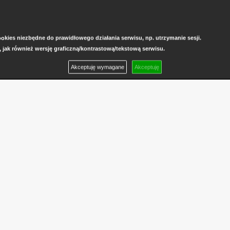
kies niezbędne do prawidłowego działania serwisu, np. utrzymanie sesji.
, jak również wersję graficzną/kontrastową/tekstową serwisu.
Akceptuję wymagane
Akceptuję