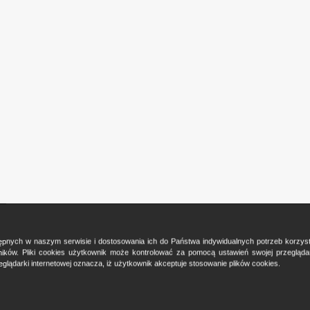
ostępnych w naszym serwisie i dostosowania ich do Państwa indywidualnych potrzeb korzy
ków. Pliki cookies użytkownik może kontrolować za pomocą ustawień swojej przeglądark
glądarki internetowej oznacza, iż użytkownik akceptuje stosowanie plików cookies.