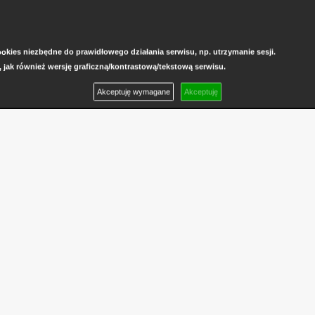
kies niezbędne do prawidłowego działania serwisu, np. utrzymanie sesji.
, jak również wersję graficzną/kontrastową/tekstową serwisu.
Akceptuję wymagane
Akceptuję