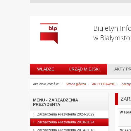
Biuletyn Inf
w Białymsto
WŁADZE
URZĄD MIEJSKI
AKTY P
Aktualnie jesteś w:
Strona główna
AKTY PRAWNE
Zarząd
ZAR
MENU - ZARZĄDZENIA
PREZYDENTA
W spr
Zarządzenia Prezydenta 2024-2029
Zarządzenia Prezydenta 2018-2024
Zarządzenia Prezydenta 2014-2018
Nr zar