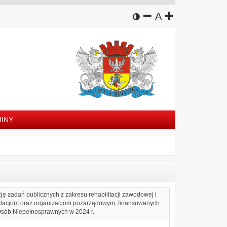
wersja kontrastowa
zmniejsz czcion
domyślny rozm
zwiększ czc
A
INY
cję zadań publicznych z zakresu rehabilitacji zawodowej i
ndacjom oraz organizacjom pozarządowym, finansowanych
Osób Niepełnosprawnych w 2024 r.