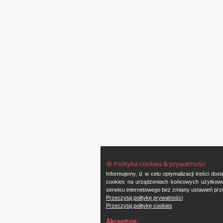
🍪 Polityka cookies & prywatności
Informujemy, iż w celu optymalizacji treści d
cookies na urządzeniach końcowych użytkowni
serwisu internetowego bez zmiany ustawień prze
Przeczytaj politykę prywatności
Przeczytaj politykę cookies
Akceptuję: