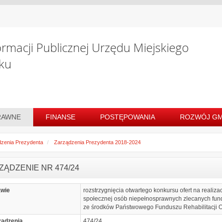
ormacji Publicznej Urzędu Miejskiego
ku
RAWNE
FINANSE
POSTĘPOWANIA
ROZWÓJ GM
zenia Prezydenta
Zarządzenia Prezydenta 2018-2024
ZĄDZENIE NR 474/24
awie
rozstrzygnięcia otwartego konkursu ofert na realiza
społecznej osób niepełnosprawnych zlecanych fu
ze środków Państwowego Funduszu Rehabilitacji 
ządzenia
474/24