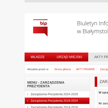
Biuletyn Inf
w Białymsto
WŁADZE
URZĄD MIEJSKI
AKTY P
Aktualnie jesteś w:
Strona główna
AKTY PRAWNE
Zarząd
ZAR
MENU - ZARZĄDZENIA
PREZYDENTA
W spr
Zarządzenia Prezydenta 2024-2029
Zarządzenia Prezydenta 2018-2024
Nr zar
Zarządzenia Prezydenta 2014-2018