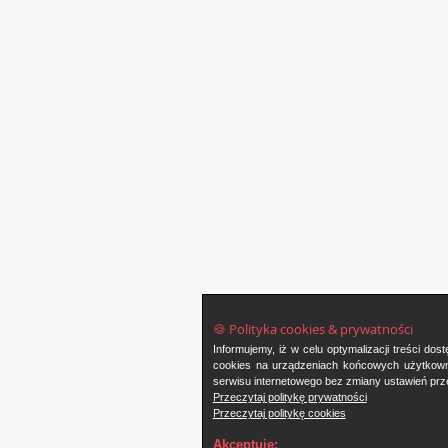
🍪 Polityka cookies & prywatności
Informujemy, iż w celu optymalizacji treści d
cookies na urządzeniach końcowych użytkowni
serwisu internetowego bez zmiany ustawień prze
Przeczytaj politykę prywatności
Przeczytaj politykę cookies
Akceptuję: