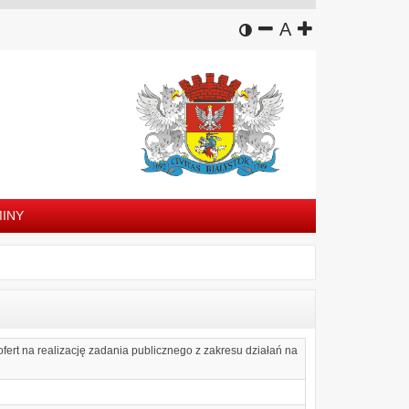
wersja kontrastowa
zmniejsz czcion
domyślny rozm
zwiększ czc
A
INY
ert na realizację zadania publicznego z zakresu działań na