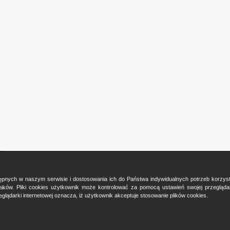
ostępnych w naszym serwisie i dostosowania ich do Państwa indywidualnych potrzeb korzy
ków. Pliki cookies użytkownik może kontrolować za pomocą ustawień swojej przeglądark
glądarki internetowej oznacza, iż użytkownik akceptuje stosowanie plików cookies.