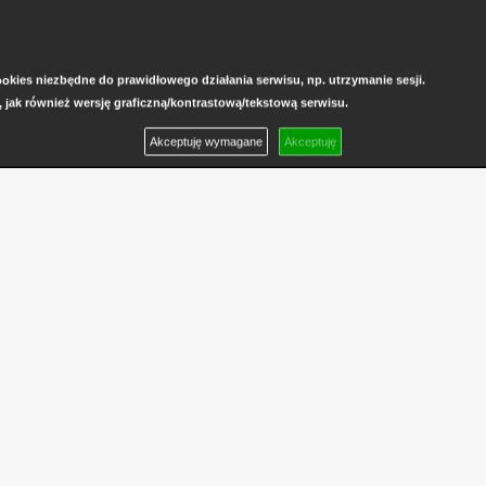
kies niezbędne do prawidłowego działania serwisu, np. utrzymanie sesji.
, jak również wersję graficzną/kontrastową/tekstową serwisu.
Akceptuję wymagane
Akceptuję