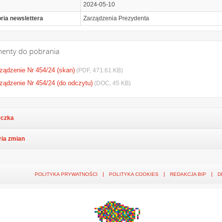
2024-05-10
ria newslettera
Zarządzenia Prezydenta
enty do pobrania
ządzenie Nr 454/24 (skan)
(PDF, 471.61 KB)
ządzenie Nr 454/24 (do odczytu)
(DOC, 45 KB)
czka
ria zmian
POLITYKA PRYWATNOŚCI
POLITYKA COOKIES
REDAKCJA BIP
D