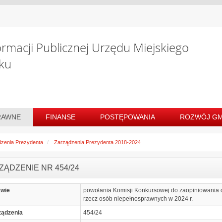
ormacji Publicznej Urzędu Miejskiego
ku
RAWNE
FINANSE
POSTĘPOWANIA
ROZWÓJ GM
zenia Prezydenta
Zarządzenia Prezydenta 2018-2024
ZĄDZENIE NR 454/24
awie
powołania Komisji Konkursowej do zaopiniowania of
rzecz osób niepełnosprawnych w 2024 r.
ządzenia
454/24