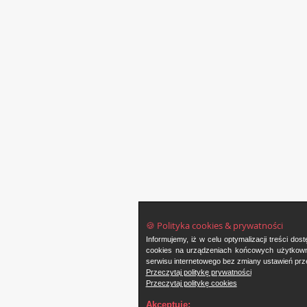
🍪 Polityka cookies & prywatności
Informujemy, iż w celu optymalizacji treści d
cookies na urządzeniach końcowych użytkowni
serwisu internetowego bez zmiany ustawień prze
Przeczytaj politykę prywatności
Przeczytaj politykę cookies
Akceptuję: