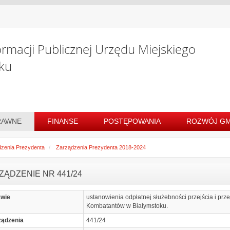
ormacji Publicznej Urzędu Miejskiego
ku
RAWNE
FINANSE
POSTĘPOWANIA
ROZWÓJ GM
zenia Prezydenta
Zarządzenia Prezydenta 2018-2024
ZĄDZENIE NR 441/24
awie
ustanowienia odpłatnej służebności przejścia i prz
Kombatantów w Białymstoku.
ządzenia
441/24