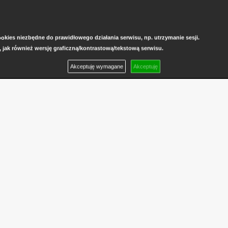
kies niezbędne do prawidłowego działania serwisu, np. utrzymanie sesji.
, jak również wersję graficzną/kontrastową/tekstową serwisu.
Akceptuję wymagane
Akceptuję