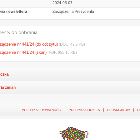
2024-05-07
ria newslettera
Zarządzenia Prezydenta
enty do pobrania
ządzenie nr 441/24 (do odczytu)
(DOC, 49.5 KB)
ządzenie nr 441/24 (skan)
(PDF, 955.15 KB)
czka
ria zmian
POLITYKA PRYWATNOŚCI
POLITYKA COOKIES
REDAKCJA BIP
D