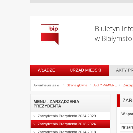
Biuletyn Inf
w Białymsto
WŁADZE
URZĄD MIEJSKI
AKTY P
Aktualnie jesteś w:
Strona główna
AKTY PRAWNE
Zarząd
ZAR
MENU - ZARZĄDZENIA
PREZYDENTA
W spr
Zarządzenia Prezydenta 2024-2029
Zarządzenia Prezydenta 2018-2024
Nr zar
Zarządzenia Prezydenta 2014-2018