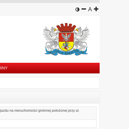
wersja kontrastowa
zmniejsz czcion
domyślny rozm
zwiększ czc
A
INY
ejazdu na nieruchomości gminnej położonej przy ul.