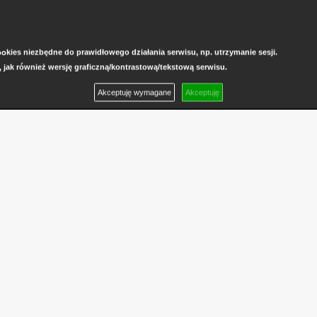
kies niezbędne do prawidłowego działania serwisu, np. utrzymanie sesji.
, jak również wersję graficzną/kontrastową/tekstową serwisu.
Akceptuję wymagane
Akceptuję