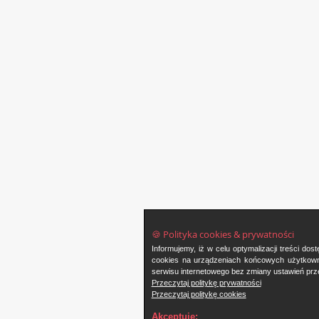
🍪 Polityka cookies & prywatności
Informujemy, iż w celu optymalizacji treści d
cookies na urządzeniach końcowych użytkowni
serwisu internetowego bez zmiany ustawień prze
Przeczytaj politykę prywatności
Przeczytaj politykę cookies
Akceptuję: