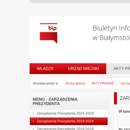
Biuletyn Inf
w Białymsto
WŁADZE
URZĄD MIEJSKI
AKTY P
Aktualnie jesteś w:
Strona główna
AKTY PRAWNE
Zarząd
ZAR
MENU - ZARZĄDZENIA
PREZYDENTA
W spr
Zarządzenia Prezydenta 2024-2029
Zarządzenia Prezydenta 2018-2024
Zarządzenia Prezydenta 2014-2018
Nr zar