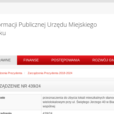
ormacji Publicznej Urzędu Miejskiego
ku
RAWNE
FINANSE
POSTĘPOWANIA
ROZWÓJ GM
zenia Prezydenta
Zarządzenia Prezydenta 2018-2024
ZĄDZENIE NR 439/24
awie
przeznaczenia do zbycia lokali mieszkalnych stan
wielolokalowym przy ul. Świętego Jerzego 40 w Bi
wspólnej
ządzenia
439/24