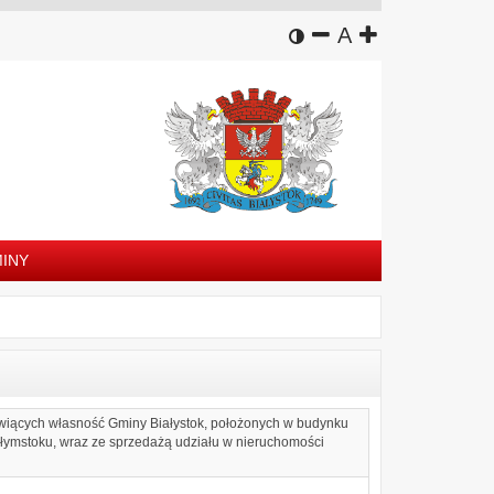
wersja kontrastowa
zmniejsz czcion
domyślny rozm
zwiększ czc
A
INY
owiących własność Gminy Białystok, położonych w budynku
ałymstoku, wraz ze sprzedażą udziału w nieruchomości