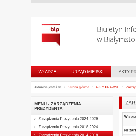
Biuletyn Inf
w Białymsto
WŁADZE
URZĄD MIEJSKI
AKTY P
Aktualnie jesteś w:
Strona główna
AKTY PRAWNE
Zarząd
ZAR
MENU - ZARZĄDZENIA
PREZYDENTA
W spr
Zarządzenia Prezydenta 2024-2029
Zarządzenia Prezydenta 2018-2024
Nr zar
Zarządzenia Prezydenta 2014-2018