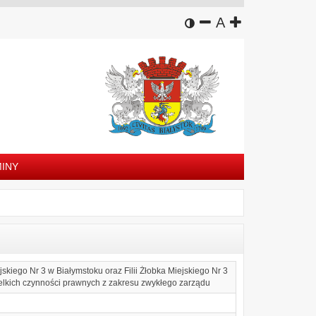
wersja kontrastowa
zmniejsz czcion
domyślny rozm
zwiększ czc
A
INY
kiego Nr 3 w Białymstoku oraz Filii Żłobka Miejskiego Nr 3
elkich czynności prawnych z zakresu zwykłego zarządu