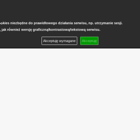
kies niezbędne do prawidłowego działania serwisu, np. utrzymanie sesji.
, jak również wersję graficzną/kontrastową/tekstową serwisu.
Akceptuję wymagane
Akceptuję