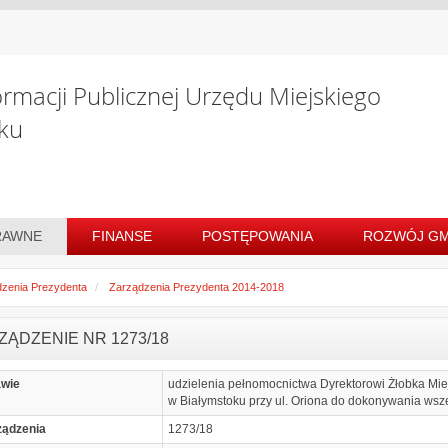
ormacji Publicznej Urzędu Miejskiego
ku
RAWNE
FINANSE
POSTĘPOWANIA
ROZWÓJ GM
zenia Prezydenta
Zarządzenia Prezydenta 2014-2018
ZĄDZENIE NR 1273/18
awie
udzielenia pełnomocnictwa Dyrektorowi Żłobka Miejs
w Białymstoku przy ul. Oriona do dokonywania wsz
ządzenia
1273/18