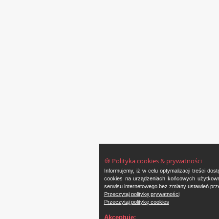
🍪 Polityka cookies & prywatności
Informujemy, iż w celu optymalizacji treści d
cookies na urządzeniach końcowych użytkowni
serwisu internetowego bez zmiany ustawień prze
Przeczytaj politykę prywatności
Przeczytaj politykę cookies
Akceptuję: