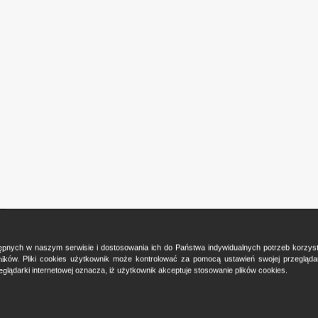
ostępnych w naszym serwisie i dostosowania ich do Państwa indywidualnych potrzeb korzy
ków. Pliki cookies użytkownik może kontrolować za pomocą ustawień swojej przeglądark
glądarki internetowej oznacza, iż użytkownik akceptuje stosowanie plików cookies.