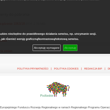
enty do pobrania
ządzenie 1063/18
(PDF, 2.09 MB)
kies niezbędne do prawidłowego działania serwisu, np. utrzymanie sesji.
, jak również wersję graficzną/kontrastową/tekstową serwisu.
czka
Akceptuję wymagane
Akceptuję
ria zmian
POLITYKA PRYWATNOŚCI
POLITYKA COOKIES
REDAKCJA BIP
D
z Europejskiego Funduszu Rozwoju Regionalnego w ramach Regionalnego Programu Operac