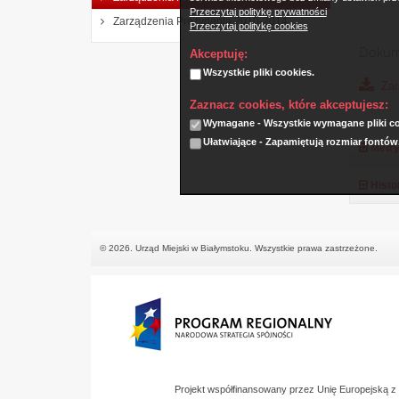
Przeczytaj politykę prywatności
Zarządzenia Prezydenta 2010-2014
Przeczytaj politykę cookies
Dokum
Akceptuję:
Wszystkie pliki cookies.
Zar
Zaznacz cookies, które akceptujesz:
Wymagane - Wszystkie wymagane pliki coo
Ułatwiające - Zapamiętują rozmiar fontów
Metry
Histo
© 2026. Urząd Miejski w Białymstoku. Wszystkie prawa zastrzeżone.
Projekt współfinansowany przez Unię Europejską 