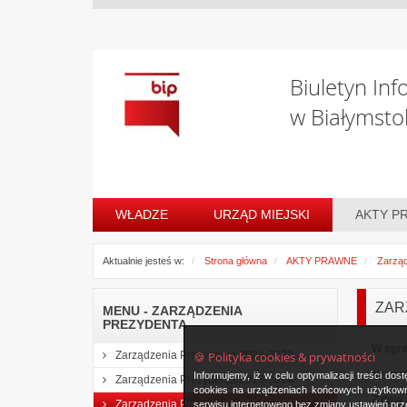
Biuletyn Inf
w Białymsto
WŁADZE
URZĄD MIEJSKI
AKTY P
Aktualnie jesteś w:
Strona główna
AKTY PRAWNE
Zarząd
ZAR
MENU - ZARZĄDZENIA
PREZYDENTA
W spr
🍪 Polityka cookies & prywatności
Zarządzenia Prezydenta 2024-2029
Nr zar
Informujemy, iż w celu optymalizacji treści d
Zarządzenia Prezydenta 2018-2024
cookies na urządzeniach końcowych użytkowni
Z dnia
Zarządzenia Prezydenta 2014-2018
serwisu internetowego bez zmiany ustawień prze