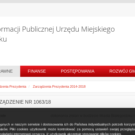
ormacji Publicznej Urzędu Miejskiego
ku
RAWNE
FINANSE
POSTĘPOWANIA
ROZWÓJ GM
zenia Prezydenta
Zarządzenia Prezydenta 2014-2018
ZĄDZENIE NR 1063/18
awie
dokonania zmian w budżecie Miasta Białegostoku n
ządzenia
1063/18
ostępnych w naszym serwisie i dostosowania ich do Państwa indywidualnych potrzeb korzy
ków. Pliki cookies użytkownik może kontrolować za pomocą ustawień swojej przeglądark
2018-09-05
glądarki internetowej oznacza, iż użytkownik akceptuje stosowanie plików cookies.