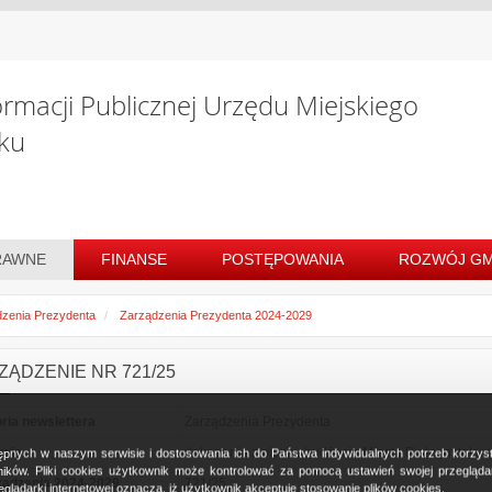
ormacji Publicznej Urzędu Miejskiego
ku
RAWNE
FINANSE
POSTĘPOWANIA
ROZWÓJ GM
zenia Prezydenta
Zarządzenia Prezydenta 2024-2029
ZĄDZENIE NR 721/25
ria newslettera
Zarządzenia Prezydenta
awie
dokonania zmian w budżecie Miasta Białegostoku 
ostępnych w naszym serwisie i dostosowania ich do Państwa indywidualnych potrzeb korzy
ków. Pliki cookies użytkownik może kontrolować za pomocą ustawień swojej przeglądark
ządzenia 2024-2029
721/25
glądarki internetowej oznacza, iż użytkownik akceptuje stosowanie plików cookies.