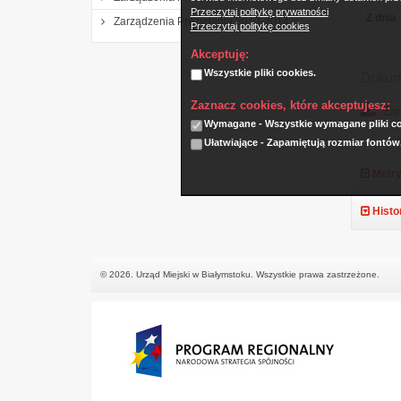
Przeczytaj politykę prywatności
Z dnia
Zarządzenia Prezydenta 2010-2014
Przeczytaj politykę cookies
Akceptuję:
Wszystkie pliki cookies.
Dokum
Zaznacz cookies, które akceptujesz:
Zar
Wymagane - Wszystkie wymagane pliki coo
Ułatwiające - Zapamiętują rozmiar fontów
Metry
Histo
© 2026. Urząd Miejski w Białymstoku. Wszystkie prawa zastrzeżone.