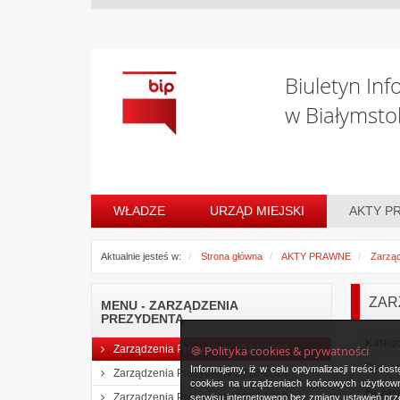
Biuletyn Inf
w Białymsto
WŁADZE
URZĄD MIEJSKI
AKTY P
Aktualnie jesteś w:
Strona główna
AKTY PRAWNE
Zarząd
ZAR
MENU - ZARZĄDZENIA
PREZYDENTA
Katego
🍪 Polityka cookies & prywatności
Zarządzenia Prezydenta 2024-2029
W spr
Informujemy, iż w celu optymalizacji treści d
Zarządzenia Prezydenta 2018-2024
cookies na urządzeniach końcowych użytkowni
Nr zar
Zarządzenia Prezydenta 2014-2018
serwisu internetowego bez zmiany ustawień prze