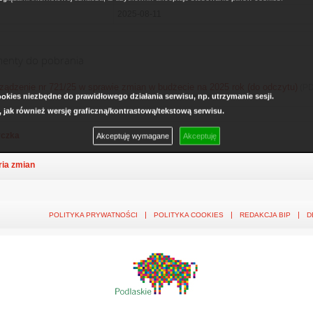
2025-08-11
enty do pobrania
ządzenie nr 721/25 w sprawie zmian w budżecie na 2025 rok (do odczytu)
(PD
kies niezbędne do prawidłowego działania serwisu, np. utrzymanie sesji.
, jak również wersję graficzną/kontrastową/tekstową serwisu.
czka
Akceptuję wymagane
Akceptuję
ria zmian
POLITYKA PRYWATNOŚCI
POLITYKA COOKIES
REDAKCJA BIP
D