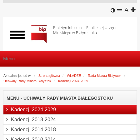
wersja k
zmniej
domy
z
A
Biuletyn Informacji Publicznej Urzędu
Miejskiego w Białymstoku
Włącz
menu
Menu
Aktualnie jesteś w:
Strona główna
WŁADZE
Rada Miasta Białystok
Uchwały Rady Miasta Białystok
Kadencji 2024-2029
MENU - UCHWAŁY RADY MIASTA BIAŁEGOSTOKU
Kadencji 2024-2029
Kadencji 2018-2024
Kadencji 2014-2018
Kadencji 2010-2014