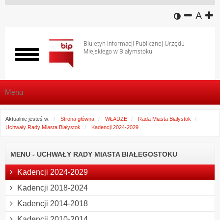
wersja k
zmniej
domy
z
A
Biuletyn Informacji Publicznej Urzędu
Miejskiego w Białymstoku
Włącz
menu
Menu
Aktualnie jesteś w:
Strona główna
WŁADZE
Rada Miasta Białystok
Uchwały Rady Miasta Białystok
Kadencji 2024-2029
MENU - UCHWAŁY RADY MIASTA BIAŁEGOSTOKU
Kadencji 2024-2029
Kadencji 2018-2024
Kadencji 2014-2018
Kadencji 2010-2014