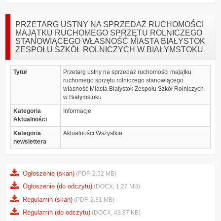
PRZETARG USTNY NA SPRZEDAŻ RUCHOMOŚCI
MAJĄTKU RUCHOMEGO SPRZĘTU ROLNICZEGO
STANOWIĄCEGO WŁASNOŚĆ MIASTA BIAŁYSTOK
ZESPOŁU SZKÓŁ ROLNICZYCH W BIAŁYMSTOKU
Tytuł
Przetarg ustny na sprzedaż ruchomości majątku
ruchomego sprzętu rolniczego stanowiącego
własność Miasta Białystok Zespołu Szkół Rolniczych
w Białymstoku
Kategoria
Informacje
Aktualności
Kategoria
Aktualności Wszystkie
newslettera
Ogłoszenie (skan)
(PDF, 2.52 MB)
Ogłoszenie (do odczytu)
(DOCX, 1.27 MB)
Regulamin (skan)
(PDF, 2.31 MB)
Regulamin (do odczytu)
(DOCX, 43.87 KB)