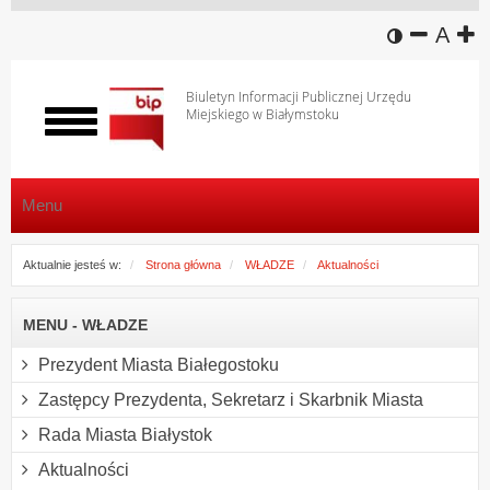
wersja k
zmniej
domy
z
A
Biuletyn Informacji Publicznej Urzędu
Miejskiego w Białymstoku
Włącz
menu
Menu
Aktualnie jesteś w:
Strona główna
WŁADZE
Aktualności
MENU - WŁADZE
Prezydent Miasta Białegostoku
Zastępcy Prezydenta, Sekretarz i Skarbnik Miasta
Rada Miasta Białystok
Aktualności