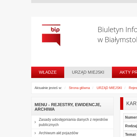
Biuletyn Inf
w Białymsto
WŁADZE
URZĄD MIEJSKI
AKTY P
Aktualnie jesteś w:
Strona główna
URZĄD MIEJSKI
Rejes
KAR
MENU - REJESTRY, EWIDENCJE,
ARCHIWA
Numer 
Zasady udostępniania danych z rejestrów
publicznych
Rodza
Archiwum akt pojazdów
Temat