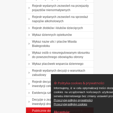
Rejestr wydanych zezwoleń na przejazdy
pojazdów nienormatywnych
Rejestr wydanych zezwoleń na sprzedaż
napojów alkoholowych
Rejestr żłobków i klubów dziecięcych
Wykaz dziennych opiekunów
Wykaz nazw ulic i placów Miasta
Białegostoku
Wykaz osób o nieuregulowanym stosunku
do powszechnego obowiązku obrony
Wykaz placówek wsparcia dziennego
Rejestr wydanych decyzji o warunkach
zabudowy
Rejestr decyzji o ustaleniu lokalizacji
🍪 Polityka cookies & prywatności
inwestycji celu publicznego
Informujemy, iż w celu optymalizacji treści d
cookies na urządzeniach końcowych użytkowni
Ewidencja szkół i placówek niepublicznych
serwisu internetowego bez zmiany ustawień prze
Decyzje o zezwoleniu na realizację
Przeczytaj politykę prywatności
inwestycji drogowych
Przeczytaj politykę cookies
Publicznie dostępny wykaz danych o
Akceptuję: