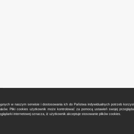
ostępnych w naszym serwisie i dostosowania ich do Państwa indywidualnych potrzeb korzy
ków. Pliki cookies użytkownik może kontrolować za pomocą ustawień swojej przeglądark
glądarki internetowej oznacza, iż użytkownik akceptuje stosowanie plików cookies.