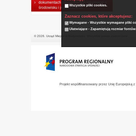
dokumentach zawierających informacje o
Wszystkie pliki cookies.
środowisku i jego ochronie
Zaznacz cookies, które akceptujesz:
Wymagane - Wszystkie wymagane pliki coo
Ułatwiające - Zapamiętują rozmiar fontów
© 2026. Urząd Miejski w Białymstoku. Wszystkie prawa zastrzeżone.
Projekt współfinansowany przez Unię Europejską 