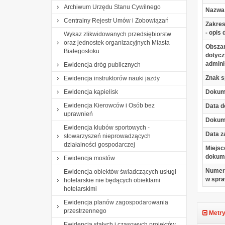
Archiwum Urzędu Stanu Cywilnego
Nazwa
Centralny Rejestr Umów i Zobowiązań
Zakre
- opis
Wykaz zlikwidowanych przedsiębiorstw
oraz jednostek organizacyjnych Miasta
Obszar
Białegostoku
dotycz
admini
Ewidencja dróg publicznych
Znak 
Ewidencja instruktorów nauki jazdy
Ewidencja kąpielisk
Dokum
Ewidencja Kierowców i Osób bez
Data 
uprawnień
Dokume
Ewidencja klubów sportowych -
Data z
stowarzyszeń nieprowadzących
działalności gospodarczej
Miejsc
dokum
Ewidencja mostów
Numer
Ewidencja obiektów świadczących usługi
w spra
hotelarskie nie będących obiektami
hotelarskimi
Ewidencja planów zagospodarowania
przestrzennego
Metr
Ewidencja stałych i czasowych projektów