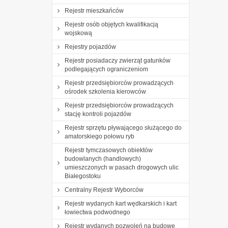
Rejestr mieszkańców
Rejestr osób objętych kwalifikacją
wojskową
Rejestry pojazdów
Rejestr posiadaczy zwierząt gatunków
podlegających ograniczeniom
Rejestr przedsiębiorców prowadzących
ośrodek szkolenia kierowców
Rejestr przedsiębiorców prowadzących
stację kontroli pojazdów
Rejestr sprzętu pływającego służącego do
amatorskiego połowu ryb
Rejestr tymczasowych obiektów
budowlanych (handlowych)
umieszczonych w pasach drogowych ulic
Białegostoku
Centralny Rejestr Wyborców
Rejestr wydanych kart wędkarskich i kart
łowiectwa podwodnego
Rejestr wydanych pozwoleń na budowę