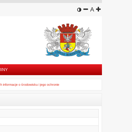
wersja kontrastowa
zmniejsz czcion
domyślny rozm
zwiększ czc
A
INY
informacje o środowisku i jego ochronie