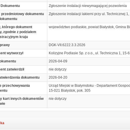
 Dokumentu
Zgłoszenie instalacji niewymagającej pozwolenia
s przedmiotowy dokumentu
Zgłoszenie instalacji lakierni przy ul. Technicznej 1
 dokumentu
, którego dokument
województwo podlaskie, powiat Białystok, Gmina Bi
y, zgodnie z podziałem
stracyjnym kraju
sprawy
DGK-VII.6222.3.3.2026
ent wytworzył
Kolizyjne Podlasie Sp. z o.o., ul. Techniczna 1, 
dokumentu
2026-04-09
nt zatwierdził
nie dotyczy
atwierdzenia dokumentu
2026-04-20
e przechowywania
Urząd Miejski w Białymstoku - Departament Gospod
entu
15-021 Białystok, pok. 305
y kart innych dokumentów
nie dotyczy
wie
yka