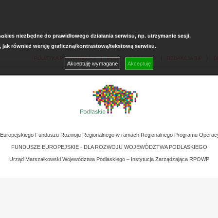
kies niezbędne do prawidłowego działania serwisu, np. utrzymanie sesji.
, jak również wersję graficzną/kontrastową/tekstową serwisu.
POLITYKA PRYWATNOŚCI
POLITYKA COOKIES
REDAKCJA BIP
D
Akceptuję wymagane
Akceptuję
z Europejskiego Funduszu Rozwoju Regionalnego w ramach Regionalnego Programu Operac
FUNDUSZE EUROPEJSKIE - DLA ROZWOJU WOJEWÓDZTWA PODLASKIEGO
Urząd Marszałkowski Województwa Podlaskiego – Instytucja Zarządzająca RPOWP