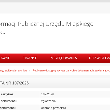
ormacji Publicznej Urzędu Miejskiego
ku
RAWNE
FINANSE
POSTĘPOWANIA
ROZWÓJ GM
try, ewidencje, archiwa
Publicznie dostępny wykaz danych o dokumentach zawierających 
TA NR 107/2026
karty/rok
107/2026
j dokumentu
zgłoszenia
 dokumentu
ochrona powietrza