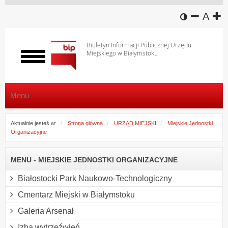
wersja k
zmniej
domy
z
A
Biuletyn Informacji Publicznej Urzędu
Miejskiego w Białymstoku
Włącz
menu
Menu
Aktualnie jesteś w:
Strona główna
URZĄD MIEJSKI
Miejskie Jednostki
Organizacyjne
MENU - MIEJSKIE JEDNOSTKI ORGANIZACYJNE
Białostocki Park Naukowo-Technologiczny
Cmentarz Miejski w Białymstoku
Galeria Arsenał
Izba wytrzeźwień